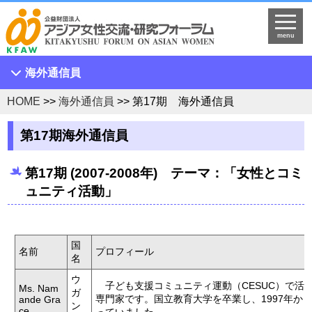
menu
海外通信員
HOME
>>
海外通信員
>> 第17期 海外通信員
第33期 海外通信員
第32期 海外通信員
第17期海外通信員
第31期 海外通信員
第17期 (2007-2008年) テーマ：「女性とコミ
第30期 海外通信員
ュニティ活動」
第29期 海外通信員
第28期 海外通信員
第27期 海外通信員
国
名前
プロフィール
名
第26期 海外通信員
ウ
第25期 海外通信員
子ども支援コミュニティ運動（CESUC）で活
Ms. Nam
ガ
専門家です。国立教育大学を卒業し、1997年から
ande Gra
ン
第24期 海外通信員
ce