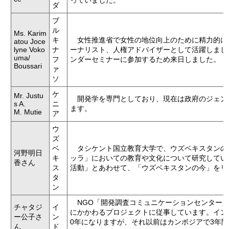
っていました。
ダ
第23期 海外通信員
ブ
第22期 海外通信員
ル
Ms. Karim
キ
女性推進省で女性の地位向上のために精力的に
atou Joce
第21期 海外通信員
lyne Voko
ナ
ーナリスト、人権アドバイザーとして活躍しました。
uma/
フ
ンダーセミナーに参加するため来日しました。
第20期 海外通信員
Boussari
ァ
第19期 海外通信員
ソ
ケ
第18期 海外通信員
Mr. Justu
開発学を専門としており、現在は政府のジェン
s A.
ニ
ます。
第17期 海外通信員
M. Mutie
ア
第16期 海外通信員
ウ
ズ
第15期 海外通信員
ベ
タシケント国立教育大学で、ウズベキスタンの
河野明日
キ
ッラ」においての教育や文化について研究してい
第14期 海外通信員
香さん
ス
活動」とあわせて、「ウズベキスタンの今」をリ
海外通信員ネットワーク（2026年～）
タ
ン
NGO「開発調査コミュニケーションセンター」
チャタジ
イ
にかかわるプロジェクトに従事しています。イン
ー公子さ
ン
0年になりますが、それ以前はカンボジアで3年
ん
ド