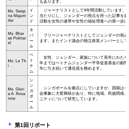
もあります。
イ
ジャーナリストとして9年間活動しています。
Ms. Swap
na Majum
ン
当たりにし、ジェンダーの視点を持った記事を書
dar
ド
活動を女性の連帯や女性の福祉増進への第一歩に
ネ
Ms. Bhar
パ
フリージャーナリストとしてジェンダーの視点
ati Pokhar
ー
ます。またインド議会の独立政策メンバーとして
el
ル
ベ
女性、ジェンダー、家族について長年にわたり研
ト
Ms. Le Th
年まではベトナムジェンダー平等促進基金の顧問
i
ナ
年に引き続いて通信員を務めます。
ム
シ
ン
シンガポールを拠点にしていますが、国籍はイ
Ms. Glori
ガ
会事象に大変興味があり、特に地域、民族関係、
a A. Rosa
ポ
now
ニティについて研究しています。
ー
ル
第1回リポート