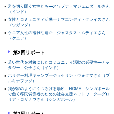
道を切り開く女性たち―スワプナ・マジュムダールさん
（インド）
女性とコミュニティ活動―ナマエンディ・グレイスさん
（ウガンダ）
ケニア女性の複雑な運命―ジャスタス・ムティエさん
（ケニア）
第2回リポート
若い世代を対象にしたコミュニティ活動の必要性―チャ
タジー 公子さん（インド）
ホリデー料理キャンプ―ジョセリン・ヴォクマさん（ブ
ルキナファソ）
我が家のようにくつろげる場所、HOME―シンガポール
で働く移民労働者のための社会支援ネットワーク―グロ
リア・ロザナウさん（シンガポール）
第3回リポート