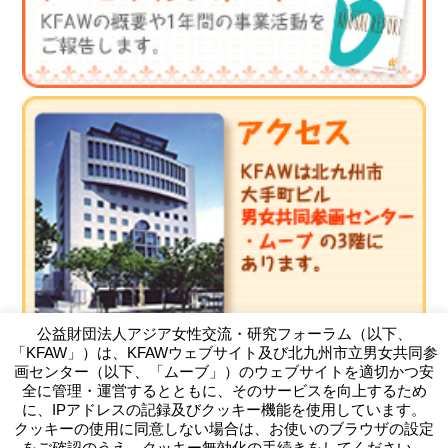
公益財団法人アジア女性交流・研究フォーラム（以下、
「KFAW」）は、KFAWウェブサイト及び北九州市立男女共同参
画センター（以下、「ムーブ」）のウェブサイトを適切かつ安
全に管理・運営するとともに、そのサービスを向上するため
に、IPアドレスの記録及びクッキー機能を使用しています。
（公財）アジア女性交流・研究フォーラム
クッキーの使用に同意しない場合は、お使いのブラウザの設定
Kitakyushu Forum on Asian Women
をご確認のうえ、クッキー無効化の手続きをしてください。