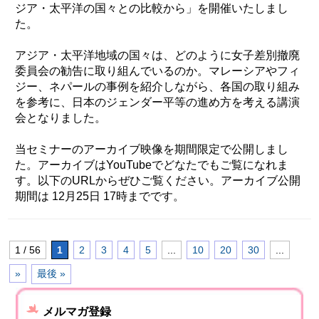
ジア・太平洋の国々との比較から」を開催いたしまし
た。
アジア・太平洋地域の国々は、どのように女子差別撤廃
委員会の勧告に取り組んでいるのか。マレーシアやフィ
ジー、ネパールの事例を紹介しながら、各国の取り組み
を参考に、日本のジェンダー平等の進め方を考える講演
会となりました。
当セミナーのアーカイブ映像を期間限定で公開しまし
た。アーカイブはYouTubeでどなたでもご覧になれま
す。以下のURLからぜひご覧ください。アーカイブ公開
期間は 12月25日 17時までです。
1 / 56
1
2
3
4
5
...
10
20
30
...
»
最後 »
メルマガ登録