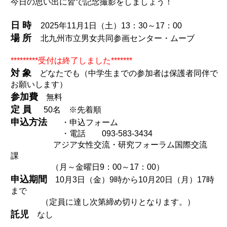
今日の思い出に皆で記念撮影をしましょう！
日 時
2025年11月1日（土）13：30～17：00
場 所
北九州市立男女共同参画センター・ムーブ
*********受付は終了しました*******
対 象
どなたでも（中学生までの参加者は保護者同伴で
お願いします）
参加費
無料
定 員
50名 ※先着順
申込方法
・申込フォーム
・電話 093-583-3434
アジア女性交流・研究フォーラム国際交流
課
（月～金曜日9：00～17：00）
申込期間
10月3日（金）9時から10月20日（月）17時
まで
（定員に達し次第締め切りとなります。）
託児
なし