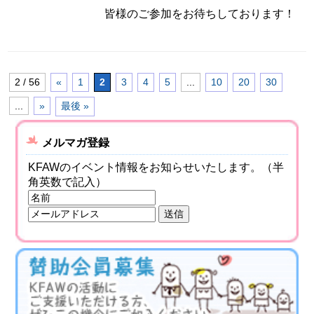
皆様のご参加をお待ちしております！
2 / 56
«
1
2
3
4
5
...
10
20
30
...
»
最後 »
メルマガ登録
KFAWのイベント情報をお知らせいたします。（半
角英数で記入）