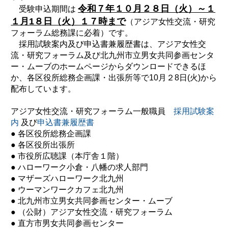
令和７年１０月２８日（火）～１
受験申込期間は
１月1８日（火）１７時まで
（アジア女性交流・研究
フォーラム総務課に必着）です。
採用試験案内及び申込書兼履歴書は、アジア女性交
流・研究フォーラム及び北九州市立男女共同参画センタ
ー・ムーブのホームページからダウンロードできるほ
か、各区役所総務企画課・出張所等で10月２8日(火)から
配布しています。
アジア女性交流・研究フォーラム一般職員
採用試験案
内
及び
申込書兼履歴書
● 各区役所総務企画課
● 各区役所出張所
● 市役所広聴課（本庁舎１階）
● ハローワーク小倉・八幡の求人部門
● マザーズハローワーク北九州
● ウーマンワークカフェ北九州
● 北九州市立男女共同参画センター・ムーブ
● （公財）アジア女性交流・研究フォーラム
● 直方市男女共同参画センター