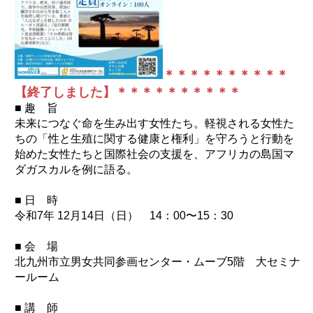
＊＊＊＊＊＊＊＊＊＊
【終了しました】＊＊＊＊＊＊＊＊＊＊
■ 趣 旨
未来につなぐ命を生み出す女性たち。軽視される女性た
ちの「性と生殖に関する健康と権利」を守ろうと行動を
始めた女性たちと国際社会の支援を、アフリカの島国マ
ダガスカルを例に語る。
■ 日 時
令和7年 12月14日（日） 14：00〜15：30
■ 会 場
北九州市立男女共同参画センター・ムーブ5階 大セミナ
ールーム
■ 講 師