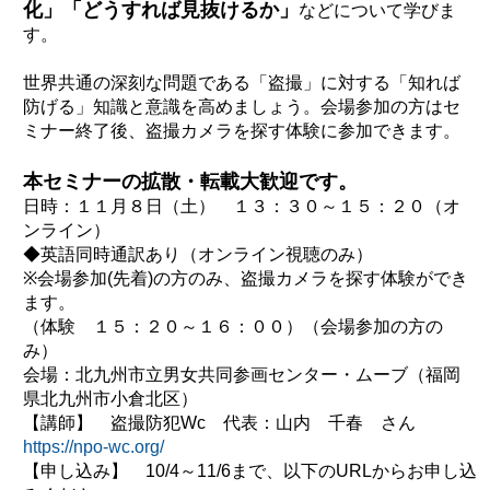
化」「どうすれば見抜けるか」
などについて学びま
す。
世界共通の深刻な問題である「盗撮」に対する「知れば
防げる」知識と意識を高めましょう。会場参加の方はセ
ミナー終了後、盗撮カメラを探す体験に参加できます。
本セミナーの拡散・転載大歓迎です。
日時：１１月８日（土） １３：３０～１５：２０（オ
ンライン）
◆英語同時通訳あり（オンライン視聴のみ）
※会場参加(先着)の方のみ、盗撮カメラを探す体験ができ
ます。
（体験 １５：２０～１６：００）（会場参加の方の
み）
会場：北九州市立男女共同参画センター・ムーブ（福岡
県北九州市小倉北区）
【講師】 盗撮防犯Wc 代表：山内 千春 さん
https://npo-wc.org/
【申し込み】 10/4～11/6まで、以下のURLからお申し込