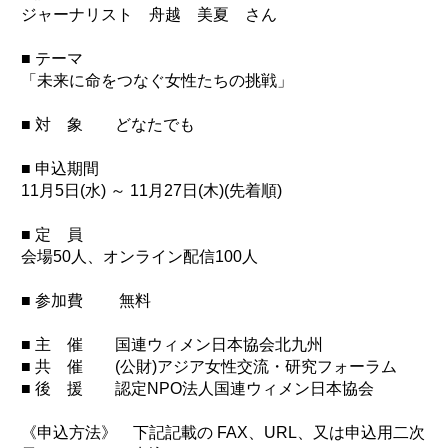
ジャーナリスト 舟越 美夏 さん
■ テーマ
「未来に命をつなぐ女性たちの挑戦」
■ 対 象 どなたでも
■ 申込期間
11月5日(水) ～ 11月27日(木)(先着順)
■ 定 員
会場50人、オンライン配信100人
■ 参加費 無料
■ 主 催 国連ウィメン日本協会北九州
■ 共 催 (公財)アジア女性交流・研究フォーラム
■ 後 援 認定NPO法人国連ウィメン日本協会
《申込方法》 下記記載の FAX、URL、又は申込用二次