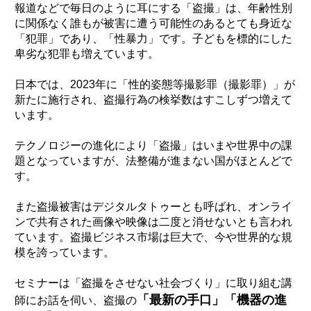
報道などで毎日のように耳にする「盗撮」は、年齢性別
に関係なく誰もが被害に遭う可能性のあるとても身近な
「犯罪」であり、「性暴力」です。子どもを標的にした
卑劣な犯罪も増えています。
日本では、2023年に「性的姿態等撮影罪（撮影罪）」が
新たに施行され、盗撮行為の検挙数はすこしずつ増えて
います。
テクノロジーの進化により「盗撮」はいまや世界中の課
題となっていますが、法整備が進まない国がほとんどで
す。
また盗撮被害はデジタルタトゥーとも呼ばれ、オンライ
ンで共有された画像や映像は二度と消せないとも言われ
ています。盗撮ビジネス市場は巨大で、今や世界的な規
模を誇っています。
セミナーは「盗撮をさせない社会づくり」に取り組む講
「最新の手口」「機器の進
師にお話を伺い、盗撮の