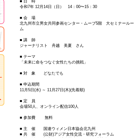
■ 日 時
令和7年 12月14日（日） 14：00〜15：30
■ 会 場
北九州市立男女共同参画センター・ムーブ5階 大セミナールー
ム
■ 講 師
ジャーナリスト 舟越 美夏 さん
■ テーマ
「未来に命をつなぐ女性たちの挑戦」
■ 対 象 どなたでも
■ 申込期間
11月5日(水) ～ 11月27日(木)(先着順)
■ 定 員
会場50人、オンライン配信100人
■ 参加費 無料
■ 主 催 国連ウィメン日本協会北九州
■ 共 催 (公財)アジア女性交流・研究フォーラム