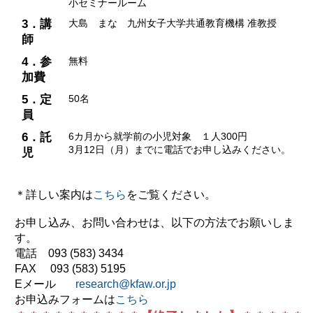
小セミナールーム
3．講
大島 まな 九州女子大学共通教育機構 准教授
師
4．参
無料
加費
5．定
50名
員
6．託
6カ月から就学前の小児対象 １人300円
3月12日（月）までに電話でお申し込みください。
児
＊詳しい案内は
こちら
をご覧ください。
お申し込み、お問い合わせは、以下の方法でお願いしま
す。
電話 093 (583) 3434
FAX 093 (583) 5195
Eメール
research@kfaw.or.jp
お申込みフォームは
こちら