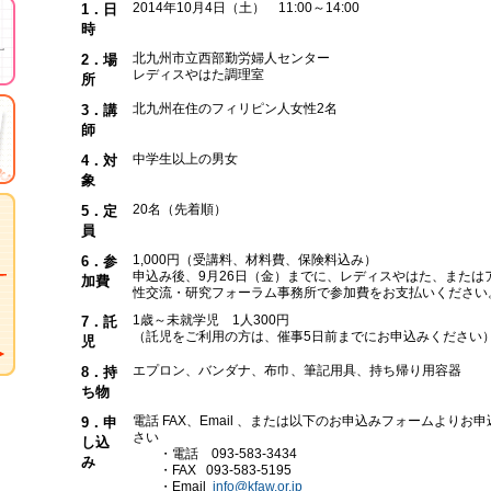
2014年10月4日（土） 11:00～14:00
1．日
時
北九州市立西部勤労婦人センター
2．場
レディスやはた調理室
所
北九州在住のフィリピン人女性2名
3．講
師
中学生以上の男女
4．対
象
20名（先着順）
5．定
員
1,000円（受講料、材料費、保険料込み）
6．参
申込み後、9月26日（金）までに、レディスやはた、または
加費
性交流・研究フォーラム事務所で参加費をお支払いください
1歳～未就学児 1人300円
7．託
（託児をご利用の方は、催事5日前までにお申込みください
児
エプロン、バンダナ、布巾、筆記用具、持ち帰り用容器
8．持
ち物
電話 FAX、Email 、または以下のお申込みフォームよりお
9．申
さい
し込
・電話 093-583-3434
み
・FAX 093-583-5195
・Email
info@kfaw.or.jp