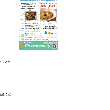
アジア女
。
）
申込みくだ