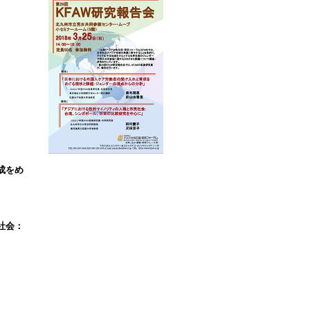
成をめ
社会：