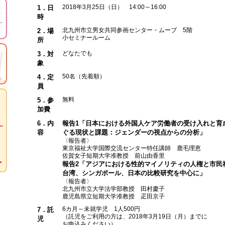
2018年3月25日（日） 14:00～16:00
1．日
時
北九州市立男女共同参画センター・ムーブ 5階
2．場
小セミナールーム
所
どなたでも
3．対
象
50名（先着順）
4．定
員
無料
5．参
加費
6．内
報告1「日本における外国人ケア労働者の受け入れと育
容
ぐる現状と課題：ジェンダーの視点からの分析」
〈報告者〉
東京福祉大学国際交流センター特任講師 鹿毛理恵
佐賀女子短期大学准教授 前山由香里
報告2「アジアにおける性的マイノリティの人権と市民
台湾、シンガポール、日本の比較研究を中心に」
〈報告者〉
北九州市立大学法学部教授 田村慶子
鹿児島県立短期大学准教授 疋田京子
6カ月～未就学児 1人500円
7．託
（託児をご利用の方は、2018年3月19日（月）までに
児
お申込みください）