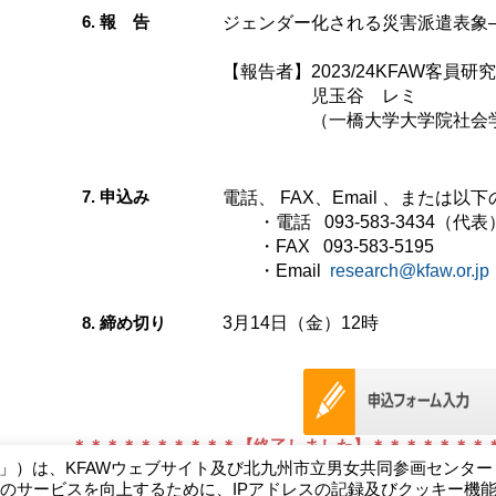
6. 報 告
ジェンダー化される災害派遣表象
【報告者】2023/24KFAW客員
児玉谷 レミ
（一橋大学大学院社会学研
7. 申込み
電話、 FAX、Email 、または
・電話 093-583-3434（代表
・FAX 093-583-5195
・Email
research@kfaw.or.jp
8. 締め切り
3月14日（金）12時
＊＊＊＊＊＊＊＊＊＊【終了しました】＊＊＊＊＊＊＊
W」）は、KFAWウェブサイト及び北九州市立男女共同参画センタ
のサービスを向上するために、IPアドレスの記録及びクッキー機