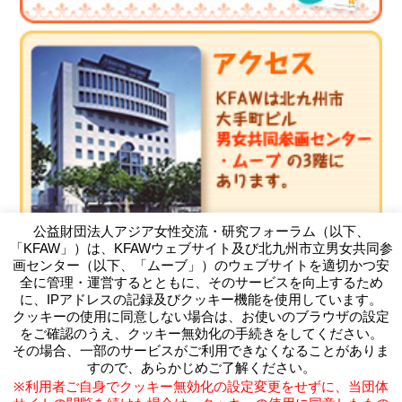
公益財団法人アジア女性交流・研究フォーラム（以下、
「KFAW」）は、KFAWウェブサイト及び北九州市立男女共同参
画センター（以下、「ムーブ」）のウェブサイトを適切かつ安
全に管理・運営するとともに、そのサービスを向上するため
に、IPアドレスの記録及びクッキー機能を使用しています。
クッキーの使用に同意しない場合は、お使いのブラウザの設定
（公財）アジア女性交流・研究フォーラム
をご確認のうえ、クッキー無効化の手続きをしてください。
Kitakyushu Forum on Asian Women
その場合、一部のサービスがご利用できなくなることがありま
〒803-0814 北九州市小倉北区大手町11-4北九州市大手町ビ
すので、あらかじめご了解ください。
ル3F
※利用者ご自身でクッキー無効化の設定変更をせずに、当団体
TEL093-583-3434 FAX093-583-5195