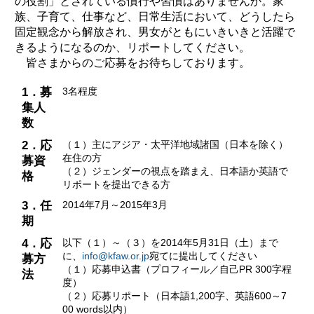
の役割」とされている慣行や習慣はありませんか。家
族、子育て、仕事など、日常生活において、どうしたら
固定観念から解放され、男女がともにいきいきと活躍で
きるようになるのか、リポートしてください。
皆さまからのご応募をお待ちしております。
1．募
3名程度
集人
数
2．応
（１）主にアジア・太平洋地域諸国（日本を除く）
在住の方
募資
（２）ジェンダーの視点を踏まえ、日本語か英語で
格
リポートを提出できる方
3．任
2014年7月～2015年3月
期
4．応
以下（１）～（３）を2014年5月31日（土）まで
に、
info@kfaw.or.jp
宛てに提出してください
募方
（１）応募申込書（プロフィール／自己PR 300字程
法
度）
（２）応募リポート（日本語1,200字、英語600～7
00 words以内）