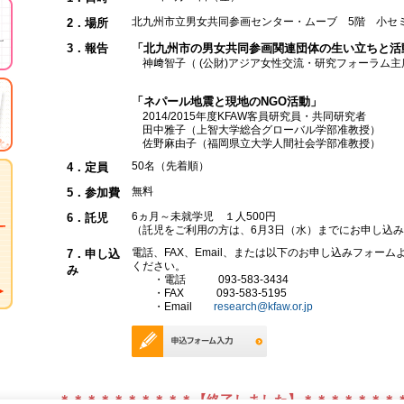
北九州市立男女共同参画センター・ムーブ 5階 小セ
2．場所
3．報告
「北九州市の男女共同参画関連団体の生い立ちと活
神﨑智子（ (公財)アジア女性交流・研究フォーラム主
「ネパール地震と現地のNGO活動」
2014/2015年度KFAW客員研究員・共同研究者
田中雅子（上智大学総合グローバル学部准教授）
佐野麻由子（福岡県立大学人間社会学部准教授）
50名（先着順）
4．定員
無料
5．参加費
6ヵ月～未就学児 １人500円
6．託児
（託児をご利用の方は、6月3日（水）までにお申し込
電話、FAX、Email、または以下のお申し込みフォーム
7．申し込
ください。
み
・電話 093-583-3434
・FAX 093-583-5195
・Email
research@kfaw.or.jp
＊＊＊＊＊＊＊＊＊＊【終了しました】＊＊＊＊＊＊＊