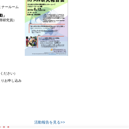
ミナールーム
動」
席研究員）
みください）
よりお申し込み
活動報告を見る>>
＊＊＊