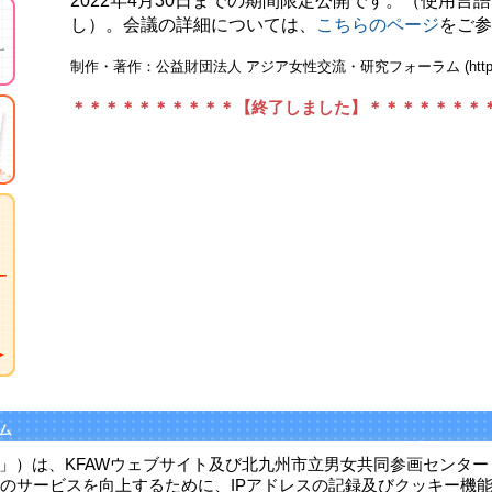
2022年4月30日までの期間限定公開です。（使用
し）。会議の詳細については、
こちらのページ
をご参
制作・著作：公益財団法人 アジア女性交流・研究フォーラム (http://www.
＊＊＊＊＊＊＊＊＊＊【終了しました】＊＊＊＊＊＊＊
ム
W」）は、KFAWウェブサイト及び北九州市立男女共同参画センタ
1-4北九州市大手町ビル3F
のサービスを向上するために、IPアドレスの記録及びクッキー機