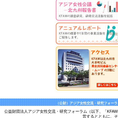
（公財）アジア女性交流・研究フォーラ
Kitakyushu Forum on Asian Women
公益財団法人アジア女性交流・研究フォーラム（以下、「KFA
〒803-0814 北九州市小倉北区大手町1
営するとともに、そ
TEL093-583-3434 FAX093-583-5195