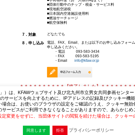
■団体行動中のチップ・税金・サービス料
■現地航空諸税
■日本国内空港施設使用料
■燃油サーチャージ
■航空保険料
どなたでも
7．対象
電話、FAX、Email、または以下のお申し込みフォー
8．申し込み
申し込みください。
・電話 093-583-3434
・FAX 093-583-5195
・Email
info@kfaw.or.jp
＊＊＊＊＊＊＊＊＊＊【終了しました】＊＊＊＊＊＊＊
W」）は、KFAWウェブサイト及び北九州市立男女共同参画センタ
のサービスを向上するために、IPアドレスの記録及びクッキー機
い場合は、お使いのブラウザの設定をご確認のうえ、クッキー無効
ム
のサービスがご利用できなくなることがありますので、あらかじめ
設定変更をせずに、当団体サイトの閲覧を続けた場合は、クッキー
1-4北九州市大手町ビル3F
プライバシーポリシー
同意します
拒否