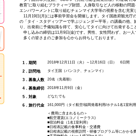
教育”に取り組むプラティープ財団、人身取引など人の移動の問
エンパワーメントに取り組むチェンマイ大学等の視察を含む充実
11月19日(月)には事前学習会を開催します。タイ国政府観光庁
の「タイ・スタディツアーで学ぶジェンダー平等」の講義の他、
り、出発前に予備知識を得て、安心してタイに向けて出発するこ
申し込みの締切は11月9日(金)です。男性、女性問わず、お一
多くの皆さまのご参加を心からお待ちしております。
2018年12月11日（火）～12月16日（日） 6日間
1．期間
タイ王国（バンコク、チェンマイ）
2．訪問地
20名（先着順）
3．募集人数
2018年11月9日（金）
4．募集締切
どなたでも
5．対象
161,000円（タイ航空/福岡発着利用/ホテル1名1室利
6．旅行代金
＜費用に含まれるもの＞
■航空運賃(エコノミークラス)
■宿泊料金（1名1室利用）
■日程表記載の食事料金・交通費
■日程表記載の視察訪問・研修プログラム等にかかる
■手荷物料金（お一人様20kgまで）