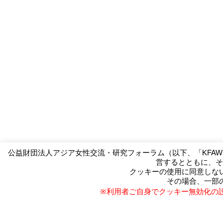
公益財団法人アジア女性交流・研究フォーラム（以下、「KFA
営するとともに、そ
クッキーの使用に同意しな
（公財）アジア女性交流・研究フォーラ
その場合、一部
Kitakyushu Forum on Asian Women
※利用者ご自身でクッキー無効化の
〒803-0814 北九州市小倉北区大手町1
TEL093-583-3434 FAX093-583-5195