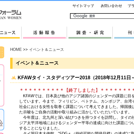
HOME
>>
イベント＆ニュース
イベント＆ニュース
KFAWタイ・スタディツアー2018（2018年12月11日
し
＊＊＊＊＊＊＊＊＊＊【終了しました】＊＊＊＊＊＊＊
KFAWでは、日本及び他のアジア諸国のジェンダーの課題に目
しています。今まで、フィリピン、ベトナム、カンボジア、台湾
社会における女性を取巻く課題について考えてきました。帰国後
た示唆をご自身の活動や取り組みに活かしていただいています。
今年度は、北九州と深い結びつきを持つタイを訪問し、タイの
ジア太平洋地域におけるジェンダー平等の達成に向けた課題につ
することになりました。
タイ国日本大使館、“SDGｓ（持続可能な開発目標）の達成”に