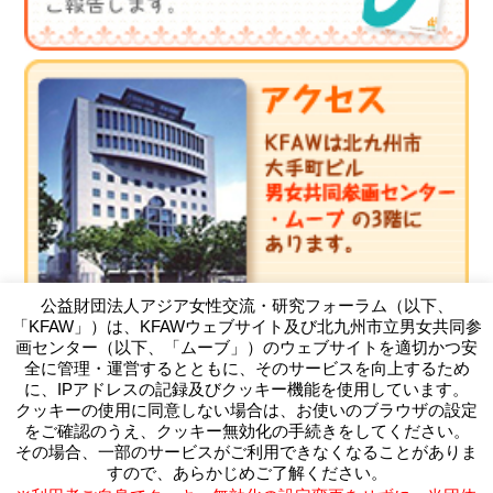
公益財団法人アジア女性交流・研究フォーラム（以下、
「KFAW」）は、KFAWウェブサイト及び北九州市立男女共同参
画センター（以下、「ムーブ」）のウェブサイトを適切かつ安
全に管理・運営するとともに、そのサービスを向上するため
に、IPアドレスの記録及びクッキー機能を使用しています。
クッキーの使用に同意しない場合は、お使いのブラウザの設定
（公財）アジア女性交流・研究フォーラム
をご確認のうえ、クッキー無効化の手続きをしてください。
Kitakyushu Forum on Asian Women
その場合、一部のサービスがご利用できなくなることがありま
〒803-0814 北九州市小倉北区大手町11-4北九州市大手町ビ
すので、あらかじめご了解ください。
ル3F