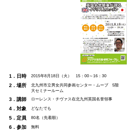
1．日時
2015年8月18日（火） 15：00～16：30
2．場所
北九州市立男女共同参画センター・ムーブ 5階
大セミナールーム
3．講師
ローレンス・チヴァス在北九州英国名誉領事
4．対象
どなたでも
5．定員
80名（先着順）
6．参加
無料