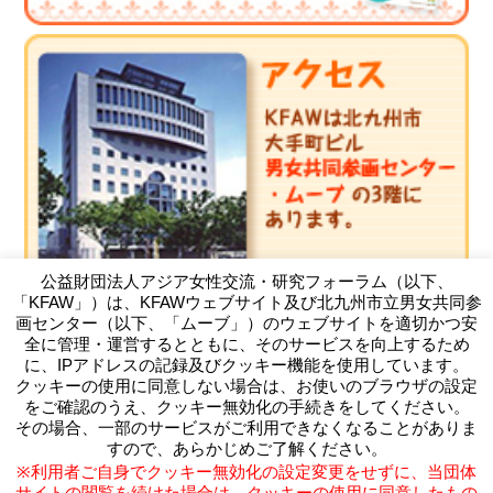
公益財団法人アジア女性交流・研究フォーラム（以下、
「KFAW」）は、KFAWウェブサイト及び北九州市立男女共同参
画センター（以下、「ムーブ」）のウェブサイトを適切かつ安
全に管理・運営するとともに、そのサービスを向上するため
に、IPアドレスの記録及びクッキー機能を使用しています。
クッキーの使用に同意しない場合は、お使いのブラウザの設定
（公財）アジア女性交流・研究フォーラム
をご確認のうえ、クッキー無効化の手続きをしてください。
Kitakyushu Forum on Asian Women
その場合、一部のサービスがご利用できなくなることがありま
〒803-0814 北九州市小倉北区大手町11-4北九州市大手町ビ
すので、あらかじめご了解ください。
ル3F
※利用者ご自身でクッキー無効化の設定変更をせずに、当団体
TEL093-583-3434 FAX093-583-5195
サイトの閲覧を続けた場合は、クッキーの使用に同意したもの