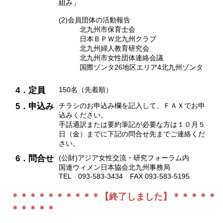
組み」
(2)会員団体の活動報告
北九州市保育士会
日本ＢＰＷ北九州クラブ
北九州婦人教育研究会
北九州市女性団体連絡会議
国際ゾンタ26地区エリア4北九州ゾンタ
4．定員
150名（先着順）
5．申込み
チラシのお申込み欄を記入して、ＦＡＸでお申
込みください。
手話通訳または要約筆記が必要な方は１０月５
日（金）までに下記の問合せ先までご連絡くだ
さい。
6．問合せ
(公財)アジア女性交流・研究フォーラム内
国連ウィメン日本協会北九州事務局
TEL 093-583-3434 FAX 093-583-5195
＊＊＊＊＊＊＊＊＊＊【終了しました】＊＊＊＊＊
＊＊＊＊＊