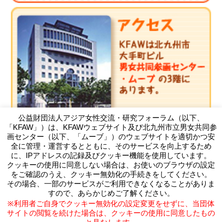
公益財団法人アジア女性交流・研究フォーラム（以下、
「KFAW」）は、KFAWウェブサイト及び北九州市立男女共同参
画センター（以下、「ムーブ」）のウェブサイトを適切かつ安
全に管理・運営するとともに、そのサービスを向上するため
に、IPアドレスの記録及びクッキー機能を使用しています。
クッキーの使用に同意しない場合は、お使いのブラウザの設定
（公財）アジア女性交流・研究フォーラム
をご確認のうえ、クッキー無効化の手続きをしてください。
Kitakyushu Forum on Asian Women
その場合、一部のサービスがご利用できなくなることがありま
〒803-0814 北九州市小倉北区大手町11-4北九州市大手町ビ
すので、あらかじめご了解ください。
ル3F
※利用者ご自身でクッキー無効化の設定変更をせずに、当団体
TEL093-583-3434 FAX093-583-5195
サイトの閲覧を続けた場合は、クッキーの使用に同意したもの