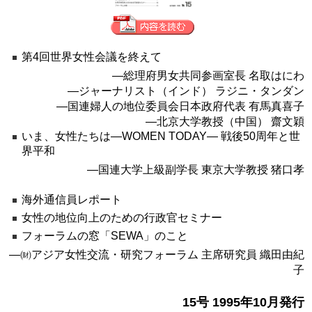
第4回世界女性会議を終えて
―総理府男女共同参画室長 名取はにわ
―ジャーナリスト（インド） ラジニ・タンダン
―国連婦人の地位委員会日本政府代表 有馬真喜子
―北京大学教授（中国） 齋文穎
いま、女性たちは—WOMEN TODAY— 戦後50周年と世
界平和
―国連大学上級副学長 東京大学教授 猪口孝
海外通信員レポート
女性の地位向上のための行政官セミナー
フォーラムの窓「SEWA」のこと
―㈶アジア女性交流・研究フォーラム 主席研究員 織田由紀
子
15号 1995年10月発行