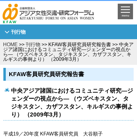
menu
刊行物
HOME
>>
刊行物
>> KFAW客員研究員研究報告書 >> 中央ア
Asian Breeze
ジア諸国におけるコミュニティ研究―ジェンダーの視点か
ら― （ウズベキスタン、タジキスタン、カザフスタン、キ
アジア女性研究
ルギスの事例より） （2009年3月）
KFAW調査研究報告書
KFAW客員研究員研究報告書
Journal of Asian Women's Studies
KFAW客員研究員研究報告書
中央アジア諸国におけるコミュニティ研究―ジ
世界中のひまわり姫へ
ェンダーの視点から― （ウズベキスタン、タ
ジキスタン、カザフスタン、キルギスの事例よ
り） （2009年3月）
平成19／20年度 KFAW客員研究員 大谷順子