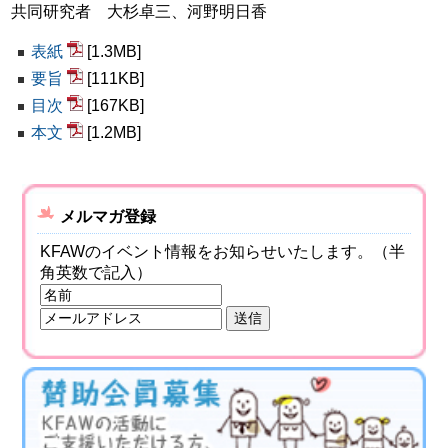
共同研究者 大杉卓三、河野明日香
表紙
[1.3MB]
要旨
[111KB]
目次
[167KB]
本文
[1.2MB]
メルマガ登録
KFAWのイベント情報をお知らせいたします。（半
角英数で記入）