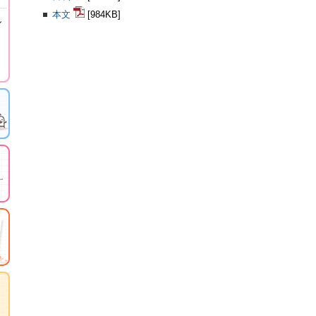
本文
[984KB]
し