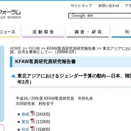
HOME
>>
刊行物
>> KFAW客員研究員研究報告書 >> 東北アジア
国、台湾を事例として― （2009年3月）
KFAW客員研究員研究報告書
東北アジアにおけるジェンダー予算の動向―日本、韓国
年3月）
平成19／20年度 KFAW客員研究員 市井礼奈
共同研究者 村松安子
表紙
[241KB]
要旨
[122KB]
目次
[154KB]