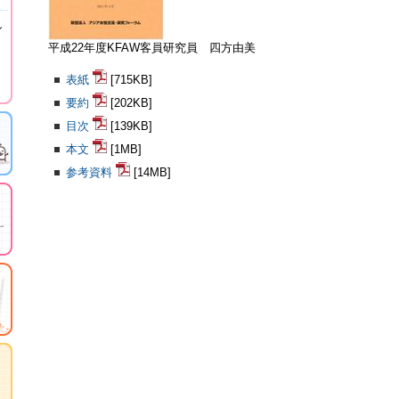
し
平成22年度KFAW客員研究員 四方由美
表紙
[715KB]
要約
[202KB]
目次
[139KB]
本文
[1MB]
参考資料
[14MB]