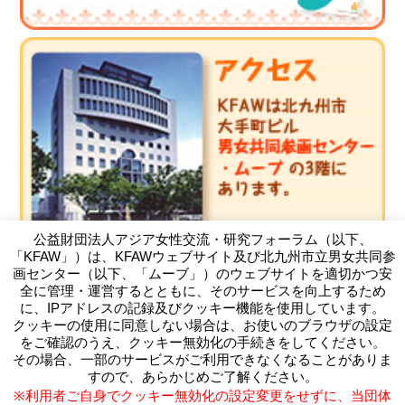
公益財団法人アジア女性交流・研究フォーラム（以下、
「KFAW」）は、KFAWウェブサイト及び北九州市立男女共同参
画センター（以下、「ムーブ」）のウェブサイトを適切かつ安
全に管理・運営するとともに、そのサービスを向上するため
に、IPアドレスの記録及びクッキー機能を使用しています。
クッキーの使用に同意しない場合は、お使いのブラウザの設定
（公財）アジア女性交流・研究フォーラム
をご確認のうえ、クッキー無効化の手続きをしてください。
Kitakyushu Forum on Asian Women
その場合、一部のサービスがご利用できなくなることがありま
〒803-0814 北九州市小倉北区大手町11-4北九州市大手町ビ
すので、あらかじめご了解ください。
ル3F
※利用者ご自身でクッキー無効化の設定変更をせずに、当団体