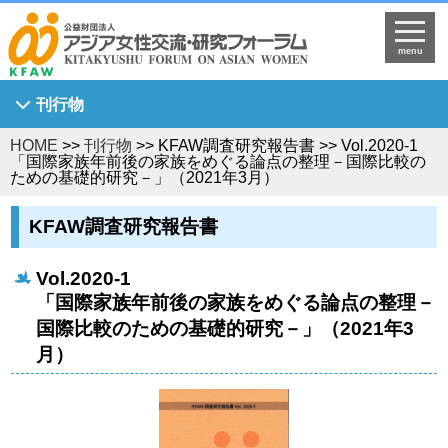
menu
刊行物
HOME
>>
刊行物
>> KFAW調査研究報告書 >> Vol.2020-1
Asian Breeze
「国際家族年前後の家族をめぐる論点の整理－国際比較の
ための基礎的研究－」（2021年3月）
アジア女性研究
KFAW調査研究報告書
KFAW調査研究報告書
Journal of Asian Women's Studies
Vol.2020-1
KFAW客員研究員研究報告書
「国際家族年前後の家族をめぐる論点の整理－
世界中のひまわり姫へ
国際比較のための基礎的研究－」（2021年3
月）