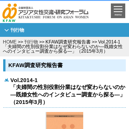
menu
刊行物
HOME
>>
刊行物
>> KFAW調査研究報告書 >> Vol.2014-1
Asian Breeze
「夫婦間の性別役割分業はなぜ変わらないのか―既婚女性
へのインタビュー調査から探る―」（2015年3月）
アジア女性研究
KFAW調査研究報告書
KFAW調査研究報告書
Journal of Asian Women's Studies
Vol.2014-1
KFAW客員研究員研究報告書
「夫婦間の性別役割分業はなぜ変わらないのか
世界中のひまわり姫へ
―既婚女性へのインタビュー調査から探る―」
（2015年3月）