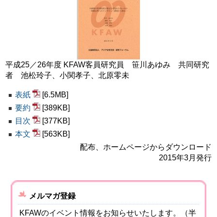
平成25／26年度 KFAW客員研究員 笹川あゆみ 共同研究
者 池松玲子、小関孝子、北原零未
表紙
[6.5MB]
要約
[389KB]
目次
[377KB]
本文
[563KB]
配布、ホームページからダウンロード
2015年3月発行
メルマガ登録
KFAWのイベント情報をお知らせいたします。（半