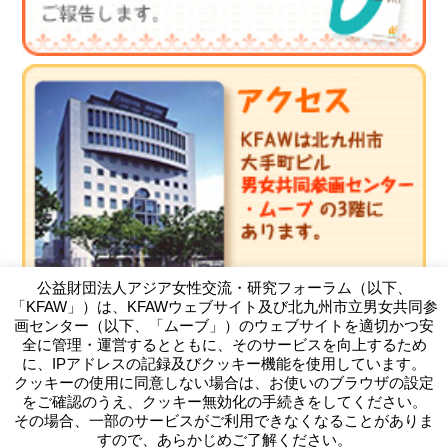
公益財団法人アジア女性交流・研究フォーラム（以下、
「KFAW」）は、KFAWウェブサイト及び北九州市立男女共同参
画センター（以下、「ムーブ」）のウェブサイトを適切かつ安
全に管理・運営するとともに、そのサービスを向上するため
に、IPアドレスの記録及びクッキー機能を使用しています。
クッキーの使用に同意しない場合は、お使いのブラウザの設定
（公財）アジア女性交流・研究フォーラム
をご確認のうえ、クッキー無効化の手続きをしてください。
Kitakyushu Forum on Asian Women
その場合、一部のサービスがご利用できなくなることがありま
〒803-0814 北九州市小倉北区大手町11-4北九州市大手町ビ
すので、あらかじめご了解ください。