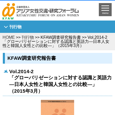
menu
刊行物
HOME
>>
刊行物
>> KFAW調査研究報告書 >> Vol.2014-2
Asian Breeze
「グローバリゼーションに対する認識と英語力―日本人女
性と韓国人女性との比較―」（2015年3月）
アジア女性研究
KFAW調査研究報告書
KFAW調査研究報告書
Journal of Asian Women's Studies
Vol.2014-2
KFAW客員研究員研究報告書
「グローバリゼーションに対する認識と英語力
世界中のひまわり姫へ
―日本人女性と韓国人女性との比較―」
（2015年3月）