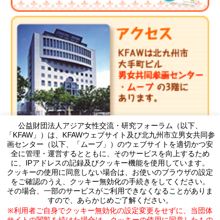
公益財団法人アジア女性交流・研究フォーラム（以下、
「KFAW」）は、KFAWウェブサイト及び北九州市立男女共同参
画センター（以下、「ムーブ」）のウェブサイトを適切かつ安
全に管理・運営するとともに、そのサービスを向上するため
に、IPアドレスの記録及びクッキー機能を使用しています。
クッキーの使用に同意しない場合は、お使いのブラウザの設定
（公財）アジア女性交流・研究フォーラム
をご確認のうえ、クッキー無効化の手続きをしてください。
Kitakyushu Forum on Asian Women
その場合、一部のサービスがご利用できなくなることがありま
〒803-0814 北九州市小倉北区大手町11-4北九州市大手町ビ
すので、あらかじめご了解ください。
ル3F
※利用者ご自身でクッキー無効化の設定変更をせずに、当団体
TEL093-583-3434 FAX093-583-5195
サイトの閲覧を続けた場合は、クッキーの使用に同意したもの