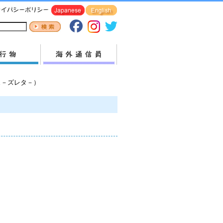
ェブニュ－ズレタ－）