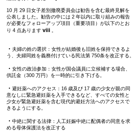
10 月 29 日女子差別撤廃委員会は勧告を含む最終見解を
公表しました。勧告の中には 2 年以内に取り組みの報告
が必要なフォローアップ項目（重要項目）が以下のとお
viii
り 4 点あります
。
・
夫婦の姓の選択：女性が結婚後も旧姓を保持できるよ
う、夫婦同姓を義務付けている民法第 750条を改正する。
・
女性の政治参加：女性が国会議員に立候補する場合、
供託金（300 万円）を一時的に引き下げる。
・
避妊薬へのアクセス：16 歳及び 17 歳の少女が親の同
意なしに緊急避妊薬を入手できるなど、すべての女性と
少女が緊急避妊薬を含む現代的避妊方法へのアクセスで
きるようにする。
・
中絶に関する法律：人工妊娠中絶に配偶者の同意を求
める母体保護法を改正する