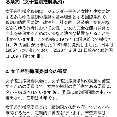
る条約（女子差別撤廃条約）
女子差別撤廃条約は、ジェンダー平等と女性と少女に対
するあらゆる差別の撤廃を基本理念とする国際条約で、
条約の締約国に対し政治的、社会的、経済的、文化的な
どあらゆる分野において女性・少女の完全な能力開発と
向上を確保するための立法など適切な措置をとることを
ii
求めています
。この条約は 1979 年に国連総会で採択さ
れ、20カ国目が批准した 1981 年に発効しました。日本は
1985 年に批准しており、2023 年 2 月 21 日現在で締約国
iii
は 189 カ国です
。
2. 女子差別撤廃委員会の審査
女子差別撤廃委員会は、女子差別撤廃条約の実施を審査
するための委員会で、女性の権利の専門家である委員 23
iv
名から構成されています
。委員は締約国国民の中から
選出され、任期は 4 年です。
女子差別撤廃委員会は、締約国が条約を守っているかを
確認するため、定期的に審査を行います。審査方法は、