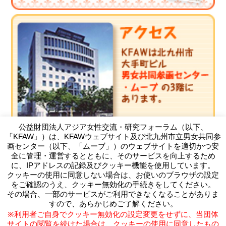
公益財団法人アジア女性交流・研究フォーラム（以下、
「KFAW」）は、KFAWウェブサイト及び北九州市立男女共同参
画センター（以下、「ムーブ」）のウェブサイトを適切かつ安
全に管理・運営するとともに、そのサービスを向上するため
に、IPアドレスの記録及びクッキー機能を使用しています。
クッキーの使用に同意しない場合は、お使いのブラウザの設定
（公財）アジア女性交流・研究フォーラム
をご確認のうえ、クッキー無効化の手続きをしてください。
Kitakyushu Forum on Asian Women
その場合、一部のサービスがご利用できなくなることがありま
〒803-0814 北九州市小倉北区大手町11-4北九州市大手町ビ
すので、あらかじめご了解ください。
ル3F
※利用者ご自身でクッキー無効化の設定変更をせずに、当団体
TEL093-583-3434 FAX093-583-5195
サイトの閲覧を続けた場合は、クッキーの使用に同意したもの