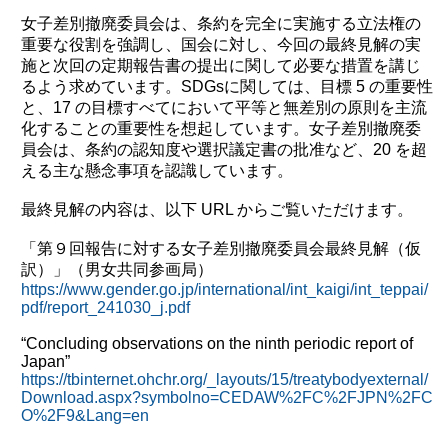
女子差別撤廃委員会は、条約を完全に実施する立法権の
重要な役割を強調し、国会に対し、今回の最終見解の実
施と次回の定期報告書の提出に関して必要な措置を講じ
るよう求めています。SDGsに関しては、目標 5 の重要性
と、17 の目標すべてにおいて平等と無差別の原則を主流
化することの重要性を想起しています。女子差別撤廃委
員会は、条約の認知度や選択議定書の批准など、20 を超
える主な懸念事項を認識しています。
最終見解の内容は、以下 URL からご覧いただけます。
「第９回報告に対する女子差別撤廃委員会最終見解（仮
訳）」（男女共同参画局）
https://www.gender.go.jp/international/int_kaigi/int_teppai/
pdf/report_241030_j.pdf
“Concluding observations on the ninth periodic report of
Japan”
https://tbinternet.ohchr.org/_layouts/15/treatybodyexternal/
Download.aspx?symbolno=CEDAW%2FC%2FJPN%2FC
O%2F9&Lang=en