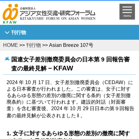
menu
刊行物
HOME
>>
刊行物
>> Asian Breeze 107号
Asian Breeze
アジア女性研究
国連女子差別撤廃委員会の日本第 9 回報告審
－KFAW
KFAW調査研究報告書
査の最終見解
Journal of Asian Women's Studies
2024 年 10 月 17 日、女子差別撤廃委員会（CEDAW）に
KFAW客員研究員研究報告書
よる日本審査が行われました。この審査は、女子に対す
るあらゆる形態の差別の撤廃に関する条約（女子差別撤
世界中のひまわり姫へ
廃条約）に基づいて行われます。建設的対話（対面審
査）を含む審査後、2024 年 10 月 29 日日本の第９回報告
i
書の最終見解が公表されました
。
1. 女子に対するあらゆる形態の差別の撤廃に関す