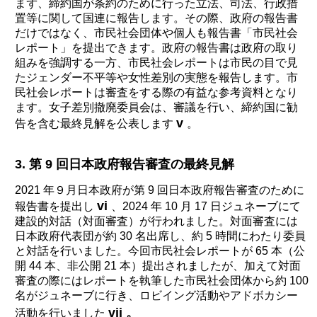
まず、締約国が条約のために行った立法、司法、行政措
置等に関して国連に報告します。その際、政府の報告書
だけではなく、市民社会団体や個人も報告書「市民社会
レポート」を提出できます。政府の報告書は政府の取り
組みを強調する一方、市民社会レポートは市民の目で見
たジェンダー不平等や女性差別の実態を報告します。市
民社会レポートは審査をする際の有益な参考資料となり
ます。女子差別撤廃委員会は、審議を行い、締約国に勧
v
告を含む最終見解を公表します
。
3. 第 9 回日本政府報告審査の最終見解
2021 年９月日本政府が第 9 回日本政府報告審査のために
vi
報告書を提出し
、2024 年 10 月 17 日ジュネーブにて
建設的対話（対面審査）が行われました。対面審査には
日本政府代表団が約 30 名出席し、約 5 時間にわたり委員
と対話を行いました。今回市民社会レポートが 65 本（公
開 44 本、非公開 21 本）提出されましたが、加えて対面
審査の際にはレポートを執筆した市民社会団体から約 100
名がジュネーブに行き、ロビイング活動やアドボカシー
vii 。
活動を行いました