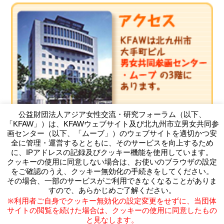
公益財団法人アジア女性交流・研究フォーラム（以下、
「KFAW」）は、KFAWウェブサイト及び北九州市立男女共同参
画センター（以下、「ムーブ」）のウェブサイトを適切かつ安
全に管理・運営するとともに、そのサービスを向上するため
に、IPアドレスの記録及びクッキー機能を使用しています。
クッキーの使用に同意しない場合は、お使いのブラウザの設定
（公財）アジア女性交流・研究フォーラム
をご確認のうえ、クッキー無効化の手続きをしてください。
Kitakyushu Forum on Asian Women
その場合、一部のサービスがご利用できなくなることがありま
〒803-0814 北九州市小倉北区大手町11-4北九州市大手町ビ
すので、あらかじめご了解ください。
ル3F
※利用者ご自身でクッキー無効化の設定変更をせずに、当団体
TEL093-583-3434 FAX093-583-5195
サイトの閲覧を続けた場合は、クッキーの使用に同意したもの
と見なします。