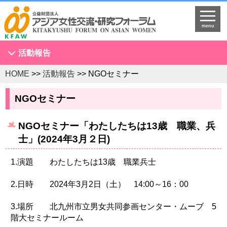
menu
活動報告
HOME
>>
活動報告
>> NGOセミナー
アジア女性会議
NGOセミナー
NGOセミナー
海外拠点とネットワークづくり
NGOセミナー「わたしたちは13歳 職業、兵
KFAWアジア研究者ネットワーク開催セミナー
士」(2024年3月２日)
国際理解促進事業
スタディツアー
1.演題 わたしたちは13歳 職業兵士
国連
2.日時 2024年3月2日（土） 14:00～16：00
調査・研究
3.場所 北九州市立男女共同参画センター・ムーブ 5
プログラム開発
階大セミナールーム
国際研修