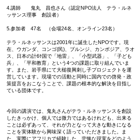
4.講師 鬼丸 昌也さん（認定NPO法人 テラ・ルネ
環境
ッサンス理事 創設者）
教育
国際交流
5.参加者 47名 （会場24名、オンライン23名）
ジェンダー
テラ・ルネッサンスは2001年に誕生したNPOです。現
持続可能な開発
在、ウガンダ、コンゴ(民)、ブルンジ、カンボジア、ラオ
ス、日本の計6ｹ国で「地雷」、「小型武器」、「子ども
人権
兵」、「平和教育」という4つの課題に取り組んでいま
平和構築
す。また、岩手県にて大槌復興刺し子プロジェクトを運
営しています。現場での活動と同時に国内での啓発・政
その他
策提言をおこなうことで、課題の根本的な解決を目指し
ている団体です。
今回の講演では、鬼丸さんがテラ・ルネッサンスを創設
したきっかけ、個人では微力ではあるけれども、出来る
ことは必ずあって、それが力となって大きな動きになる
ことを実体験から興味深く語っていただきました。ま
た、実際にアフリカで経験した、悲惨な現実をどのよう