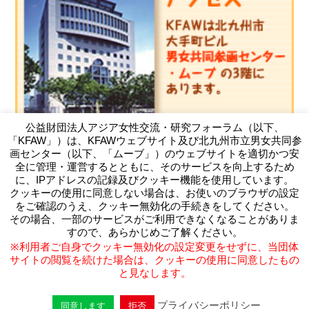
公益財団法人アジア女性交流・研究フォーラム（以下、
「KFAW」）は、KFAWウェブサイト及び北九州市立男女共同参
画センター（以下、「ムーブ」）のウェブサイトを適切かつ安
全に管理・運営するとともに、そのサービスを向上するため
に、IPアドレスの記録及びクッキー機能を使用しています。
クッキーの使用に同意しない場合は、お使いのブラウザの設定
（公財）アジア女性交流・研究フォーラム
をご確認のうえ、クッキー無効化の手続きをしてください。
Kitakyushu Forum on Asian Women
その場合、一部のサービスがご利用できなくなることがありま
〒803-0814 北九州市小倉北区大手町11-4北九州市大手町ビ
すので、あらかじめご了解ください。
ル3F
※利用者ご自身でクッキー無効化の設定変更をせずに、当団体
TEL093-583-3434 FAX093-583-5195
サイトの閲覧を続けた場合は、クッキーの使用に同意したもの
と見なします。
プライバシーポリシー
同意します
拒否