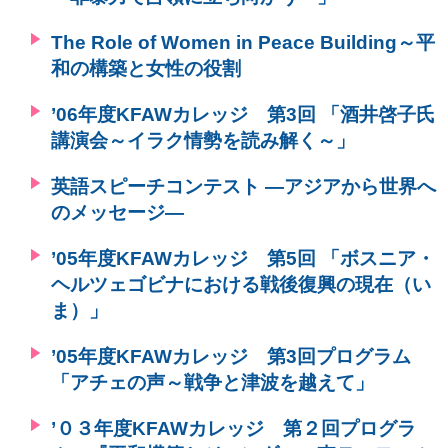
環境
The Role of Women in Peace Building～平
教育
和の構築と女性の役割
国際交流
’06年度KFAWカレッジ 第3回 「酒井啓子氏
ジェンダー
講演会～イラク情勢を読み解く～」
持続可能な開発
英語スピーチコンテスト ―アジアから世界へ
人権
のメッセージ―
平和構築
その他
’05年度KFAWカレッジ 第5回 「ボスニア・
ヘルツェゴビナにおける戦後復興の現在（い
ま）」
’05年度KFAWカレッジ 第3回プログラム
「アチェの声～戦争と津波を越えて」
’０３年度KFAWカレッジ 第２回プログラ