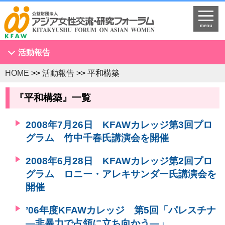
menu
活動報告
HOME
>>
活動報告
>> 平和構築
アジア女性会議
NGOセミナー
『平和構築』一覧
海外拠点とネットワークづくり
2008年7月26日 KFAWカレッジ第3回プロ
KFAWアジア研究者ネットワーク開催セミナー
グラム 竹中千春氏講演会を開催
国際理解促進事業
スタディツアー
2008年6月28日 KFAWカレッジ第2回プロ
グラム ロニー・アレキサンダー氏講演会を
国連
開催
調査・研究
プログラム開発
’06年度KFAWカレッジ 第5回「パレスチナ
国際研修
―非暴力で占領に立ち向かう―」