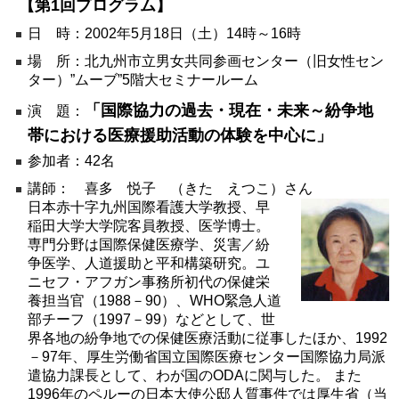
【第1回プログラム】
環境
日 時：2002年5月18日（土）14時～16時
教育
場 所：北九州市立男女共同参画センター（旧女性セン
ター）”ムーブ”5階大セミナールーム
国際交流
ジェンダー
「国際協力の過去・現在・未来～紛争地
演 題：
帯における医療援助活動の体験を中心に」
持続可能な開発
参加者：42名
人権
講師： 喜多 悦子 （きた えつこ）さん
平和構築
日本赤十字九州国際看護大学教授、早
その他
稲田大学大学院客員教授、医学博士。
専門分野は国際保健医療学、災害／紛
争医学、人道援助と平和構築研究。ユ
ニセフ・アフガン事務所初代の保健栄
養担当官（1988－90）、WHO緊急人道
部チーフ（1997－99）などとして、世
界各地の紛争地での保健医療活動に従事したほか、1992
－97年、厚生労働省国立国際医療センター国際協力局派
遣協力課長として、わが国のODAに関与した。 また
1996年のペルーの日本大使公邸人質事件では厚生省（当