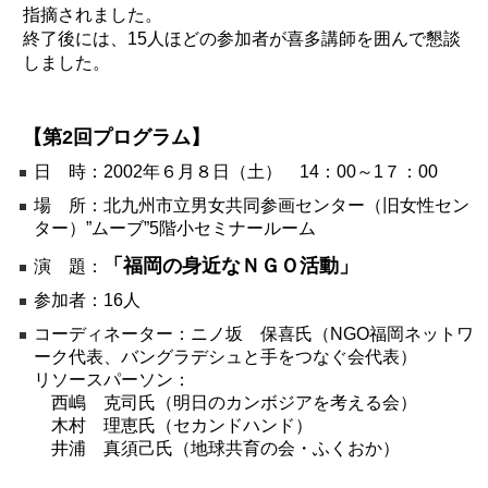
指摘されました。
終了後には、15人ほどの参加者が喜多講師を囲んで懇談
しました。
【第2回プログラム】
日 時：2002年６月８日（土） 14：00～1７：00
場 所：北九州市立男女共同参画センター（旧女性セン
ター）”ムーブ”5階小セミナールーム
「福岡の身近なＮＧＯ活動」
演 題：
参加者：16人
コーディネーター：ニノ坂 保喜氏（NGO福岡ネットワ
ーク代表、バングラデシュと手をつなぐ会代表）
リソースパーソン：
西嶋 克司氏（明日のカンボジアを考える会）
木村 理恵氏（セカンドハンド）
井浦 真須己氏（地球共育の会・ふくおか）