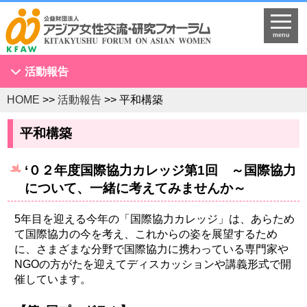
menu
活動報告
HOME
>>
活動報告
>> 平和構築
アジア女性会議
NGOセミナー
平和構築
海外拠点とネットワークづくり
‘０２年度国際協力カレッジ第1回 ～国際協力
KFAWアジア研究者ネットワーク開催セミナー
について、一緒に考えてみませんか～
国際理解促進事業
スタディツアー
5年目を迎える今年の「国際協力カレッジ」は、あらため
て国際協力の今を考え、これからの姿を展望するため
国連
に、さまざまな分野で国際協力に携わっている専門家や
調査・研究
NGOの方がたを迎えてディスカッションや講義形式で開
催しています。
プログラム開発
国際研修