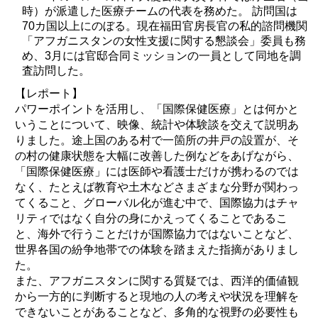
時）が派遣した医療チームの代表を務めた。 訪問国は
70カ国以上にのぼる。現在福田官房長官の私的諮問機関
「アフガニスタンの女性支援に関する懇談会」委員も務
め、3月には官邸合同ミッションの一員として同地を調
査訪問した。
【レポート】
パワーポイントを活用し、「国際保健医療」とは何かと
いうことについて、映像、統計や体験談を交えて説明あ
りました。途上国のある村で一箇所の井戸の設置が、そ
の村の健康状態を大幅に改善した例などをあげながら、
「国際保健医療」には医師や看護士だけが携わるのでは
なく、たとえば教育や土木などさまざまな分野が関わっ
てくること、グローバル化が進む中で、国際協力はチャ
リティではなく自分の身にかえってくることであるこ
と、海外で行うことだけが国際協力ではないことなど、
世界各国の紛争地帯での体験を踏まえた指摘がありまし
た。
また、アフガニスタンに関する質疑では、西洋的価値観
から一方的に判断すると現地の人の考えや状況を理解を
できないことがあることなど、多角的な視野の必要性も