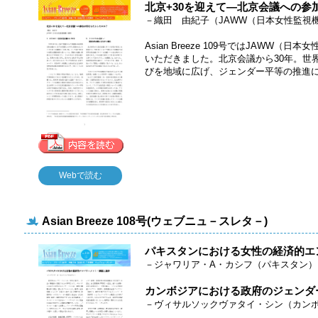
北京+30を迎えて—北京会議への参
－織田 由紀子（JAWW（日本女性監視
Asian Breeze 109号ではJAWW
いただきました。北京会議から30年。世
びを地域に広げ、ジェンダー平等の推進
Webで読む
Asian Breeze 108号(ウェブニュ－スレタ－)
パキスタンにおける女性の経済的エ
－ジャワリア・A・カシフ（パキスタン）
カンボジアにおける政府のジェンダ
－ヴィサルソックヴァタイ・シン（カン