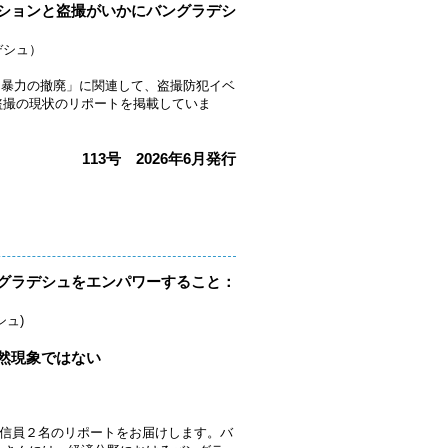
ションと盗撮がいかにバングラデシ
デシュ）
性に対する暴力の撤廃」に関連して、盗撮防犯イベ
盗撮の現状のリポートを掲載していま
113号 2026年6月発行
グラデシュをエンパワーすること：
ュ)
然現象ではない
Wの海外通信員２名のリポートをお届けします。バ