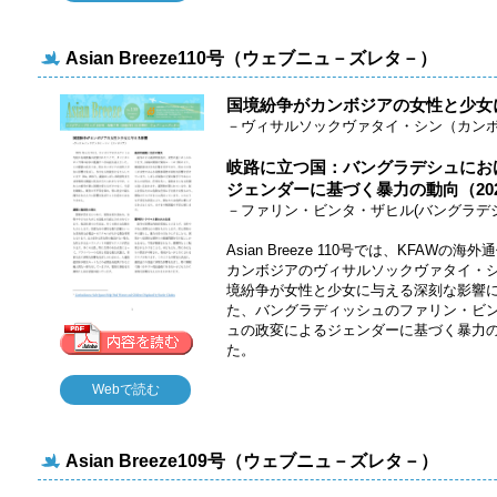
Asian Breeze110号（ウェブニュ－ズレタ－）
国境紛争がカンボジアの⼥性と少⼥
－ヴィサルソックヴァタイ・シン（カン
岐路に⽴つ国：バングラデシュにお
ジェンダーに基づく暴⼒の動向（202
－ファリン・ビンタ・ザヒル(バングラデシ
Asian Breeze 110号では、KFA
カンボジアのヴィサルソックヴァタイ・
境紛争が女性と少女に与える深刻な影響
た、バングラディッシュのファリン・ビ
ュの政変によるジェンダーに基づく暴力
た。
Webで読む
Asian Breeze109号（ウェブニュ－ズレタ－）