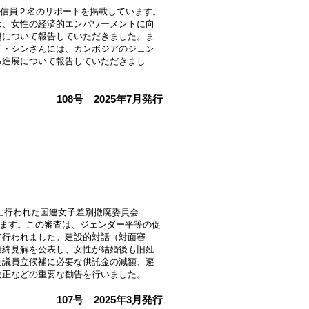
Wの海外通信員２名のリポートを掲載しています。
は、女性の経済的エンパワーメントに向
題について報告していただきました。ま
イ・シンさんには、カンボジアのジェン
る進展について報告していただきまし
108
号
2025
年
7
月発行
0月17日に行われた国連女子差別撤廃委員会
します。この審査は、ジェンダー平等の促
て行われました。建設的対話（対面審
日に最終見解を公表し、女性が結婚後も旧姓
会議員立候補に必要な供託金の減額、避
改正などの重要な勧告を行いました。
107
号
2025
年
3
月発行