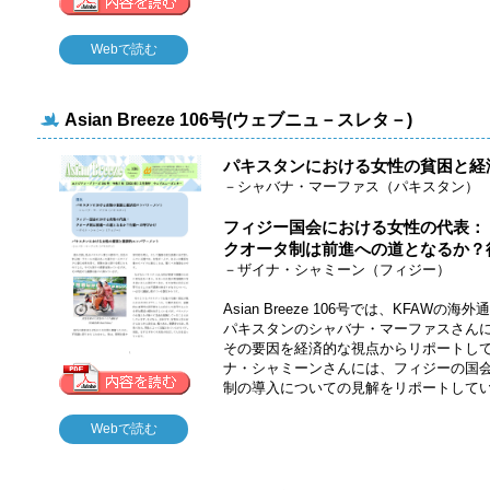
Webで読む
Asian Breeze 106号(ウェブニュ－スレタ－)
パキスタンにおける女性の貧困と経
－シャバナ・マーファス（パキスタン）
フィジー国会における女性の代表：
クオータ制は前進への道となるか？
－ザイナ・シャミーン（フィジー）
Asian Breeze 106号では、KFA
パキスタンのシャバナ・マーファスさん
その要因を経済的な視点からリポートし
ナ・シャミーンさんには、フィジーの国
制の導入についての見解をリポートして
Webで読む