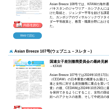
Asian Breeze 108号では、KFA
パキスタンのジャワリア・カシフさんに
けた取組と、ジェンダー平等を妨げる課
た、カンボジアのヴィサルソックヴァタ
ダー平等政策と、教育・職業分野におけ
た。
Webで読む
Asian Breeze 107号(ウェブニュ－スレタ－)
国連女子差別撤廃委員会の最終見解
－KFAW
Asian Breeze 107号では2024年1
（CEDAW）の日本審査の概要をお届け
進と女性に対する差別撤廃に重点を置い
査）の後、CEDAWは2024年10月29
を保持できるようにすること、女性の国
妊へのアクセスの改善、そして中絶法の