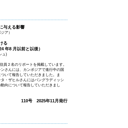
に与える影響
ボジア）
ける
4 年8 ⽉以前と以後）
ュ)
Wの海外通信員２名のリポートを掲載しています。
シンさんには、カンボジアで進行中の国
について報告していただきました。ま
ンタ・ザヒルさんにはバングラディッシ
の動向について報告していただきまし
110号 2025年11月発行