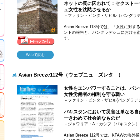
ネットの罠に囚われて：セクストー
し
ュ女性を沈黙させるか
－ファリン・ビンタ・ザヒル（バングラ
Asian Breeze 113号では、「女
ントの報告と、バングラデシュにおける
す。
Webで読む
Asian Breeze112号（ウェブニュ－ズレタ－）
女性をエンパワーすることは、バン
女性労働者の権利を守る戦い
－ファリン・ビンタ・ザヒル(バングラデシ
パキスタンにおいて災害は単なる自
━きわめて社会的なものだ
－ジャワリア・A・カシフ（パキスタン）
Asian Breeze 112号では、KFA