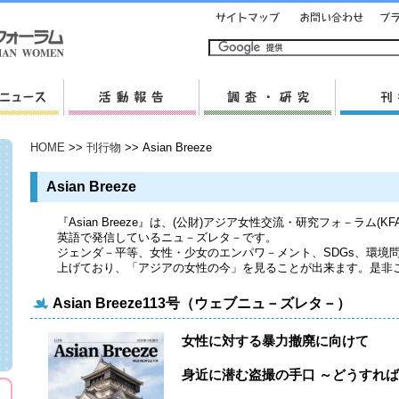
HOME
>>
刊行物
>> Asian Breeze
Asian Breeze
『Asian Breeze』は、(公財)アジア女性交流・研究フォ－ラム
英語で発信しているニュ－ズレタ－です。
ジェンダ－平等、女性・少女のエンパワ－メント、SDGs、環境
上げており、「アジアの女性の今」を見ることが出来ます。是非
Asian Breeze113号（ウェブニュ－ズレタ－）
女性に対する暴力撤廃に向けて
身近に潜む盗撮の手口 ～どうすれ