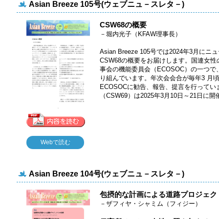
Asian Breeze 105号(ウェブニュ－スレタ－)
CSW68の概要
－堀内光子（KFAW理事長）
Asian Breeze 105号では2024年
CSW68の概要をお届けします。国連女
事会の機能委員会（ECOSOC）の一つ
り組んでいます。年次会会合が毎年3 月
ECOSOCに勧告、報告、提言を行ってい
（CSW69）は2025年3月10日～21日に
Webで読む
Asian Breeze 104号(ウェブニュ－スレタ－)
包摂的な計画による道路プロジェク
－ザフィヤ・シャミム（フィジー）