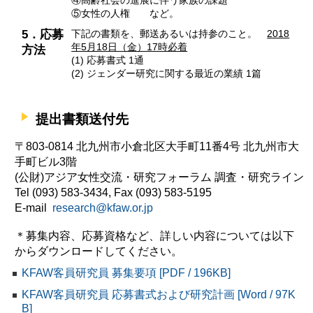
④高齢社会の進展に伴う家族の課題
⑤女性の人権 など。
5．応募
下記の書類を、郵送あるいは持参のこと。
2018
年5月18日（金）17時必着
方法
(1) 応募書式 1通
(2) ジェンダー研究に関する最近の業績 1篇
提出書類送付先
〒803-0814 北九州市小倉北区大手町11番4号 北九州市大
手町ビル3階
(公財)アジア女性交流・研究フォーラム 調査・研究ライン
Tel (093) 583-3434, Fax (093) 583-5195
E-mail
research@kfaw.or.jp
＊募集内容、応募資格など、詳しい内容については以下
からダウンロードしてください。
KFAW客員研究員 募集要項 [PDF / 196KB]
KFAW客員研究員 応募書式および研究計画 [Word / 97K
B]