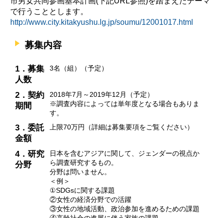
市男女共同参画基本計画(下記URL参照)を踏まえたテーマ
で行うこととします。
http://www.city.kitakyushu.lg.jp/soumu/12001017.html
募集内容
1．募集
3名（組）（予定）
人数
2．契約
2018年7月～2019年12月（予定）
※調査内容によっては単年度となる場合もありま
期間
す。
3．委託
上限70万円（詳細は募集要項をご覧ください）
金額
4．研究
日本を含むアジアに関して、ジェンダーの視点か
ら調査研究するもの。
分野
分野は問いません。
＜例＞
①SDGsに関する課題
②女性の経済分野での活躍
③女性の地域活動、政治参加を進めるための課題