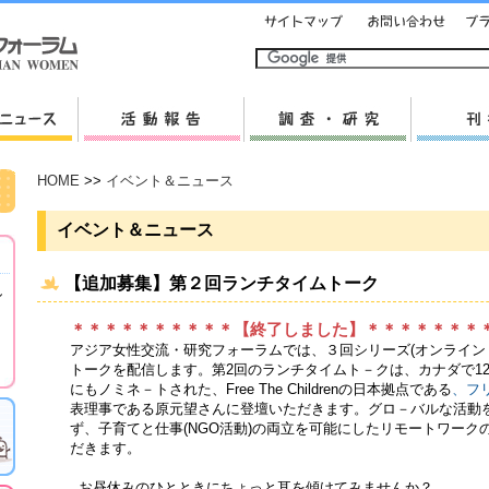
HOME
>>
イベント＆ニュース
イベント＆ニュース
【追加募集】第２回ランチタイムトーク
し
＊＊＊＊＊＊＊＊＊＊【終了しました】＊＊＊＊＊＊＊
アジア女性交流・研究フォーラムでは、３回シリーズ(オンライン・Zo
トークを配信します。第2回のランチタイムト－クは、カナダで1
にもノミネ－トされた、Free The Childrenの日本拠点である
、フ
表理事である原元望さんに登壇いただきます。グロ－バルな活動
ず、子育てと仕事(NGO活動)の両立を可能にしたリモートワーク
だきます。
お昼休みのひとときにちょっと耳を傾けてみませんか？