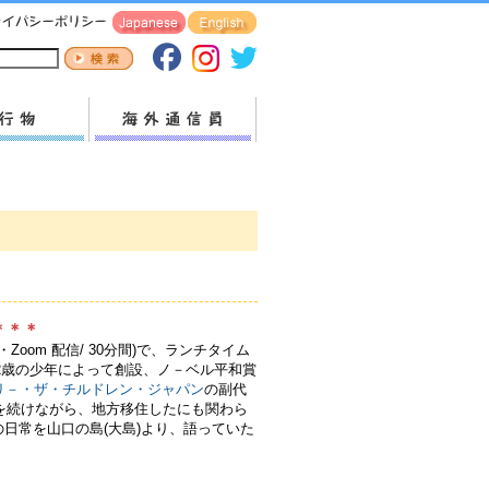
＊＊＊
om 配信/ 30分間)で、ランチタイム
2歳の少年によって創設、ノ－ベル平和賞
リ－・ザ・チルドレン・ジャパン
の副代
を続けながら、地方移住したにも関わら
の日常を山口の島(大島)より、語っていた