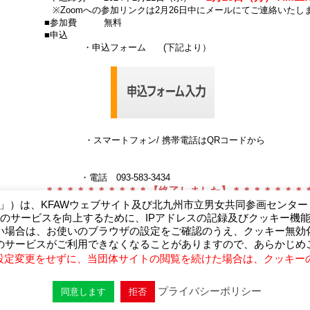
※Zoomへの参加リンクは2月26日中にメールにてご連絡いたし
■参加費 無料
■申込
・申込フォーム (下記より）
・スマートフォン/ 携帯電話はQRコードから
・電話 093-583-3434
＊＊＊＊＊＊＊＊＊＊【終了しました】＊＊＊＊＊＊＊
W」）は、KFAWウェブサイト及び北九州市立男女共同参画センタ
のサービスを向上するために、IPアドレスの記録及びクッキー機
い場合は、お使いのブラウザの設定をご確認のうえ、クッキー無効
ム
のサービスがご利用できなくなることがありますので、あらかじめ
設定変更をせずに、当団体サイトの閲覧を続けた場合は、クッキー
1-4北九州市大手町ビル3F
プライバシーポリシー
同意します
拒否
Copyright © 2002 - 2026 Kitakyushu Forum on Asian Women -All Rights Reserved