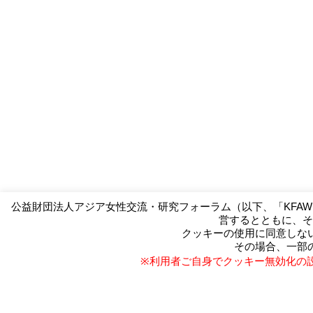
公益財団法人アジア女性交流・研究フォーラム（以下、「KFA
営するとともに、そ
クッキーの使用に同意しな
（公財）アジア女性交流・研究フォーラ
その場合、一部
Kitakyushu Forum on Asian Women
※利用者ご自身でクッキー無効化の
〒803-0814 北九州市小倉北区大手町1
TEL093-583-3434 FAX093-583-5195