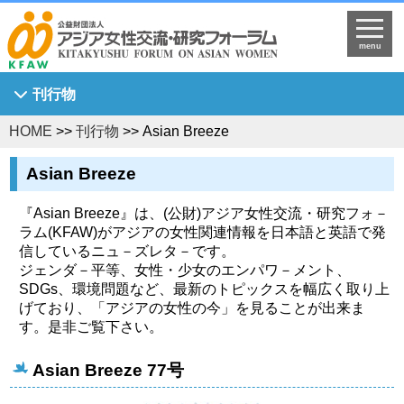
menu
刊行物
HOME
>>
刊行物
>> Asian Breeze
Asian Breeze
アジア女性研究
Asian Breeze
KFAW調査研究報告書
『Asian Breeze』は、(公財)アジア女性交流・研究フォ－
Journal of Asian Women's Studies
ラム(KFAW)がアジアの女性関連情報を日本語と英語で発
信しているニュ－ズレタ－です。
KFAW客員研究員研究報告書
ジェンダ－平等、女性・少女のエンパワ－メント、
世界中のひまわり姫へ
SDGs、環境問題など、最新のトピックスを幅広く取り上
げており、「アジアの女性の今」を見ることが出来ま
す。是非ご覧下さい。
Asian Breeze 77号