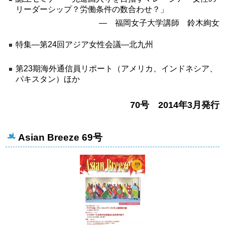
リーダーシップ？労働条件の数合わせ？」
― 福岡女子大学講師 鈴木絢女
特集―第24回アジア女性会議―北九州
第23期海外通信員リポート（アメリカ、インドネシア、
パキスタン）ほか
70号 2014年3月発行
Asian Breeze 69号