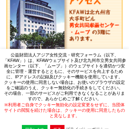
公益財団法人アジア女性交流・研究フォーラム（以下、
「KFAW」）は、KFAWウェブサイト及び北九州市立男女共同参
画センター（以下、「ムーブ」）のウェブサイトを適切かつ安
全に管理・運営するとともに、そのサービスを向上するため
に、IPアドレスの記録及びクッキー機能を使用しています。
クッキーの使用に同意しない場合は、お使いのブラウザの設定
（公財）アジア女性交流・研究フォーラム
をご確認のうえ、クッキー無効化の手続きをしてください。
Kitakyushu Forum on Asian Women
その場合、一部のサービスがご利用できなくなることがありま
〒803-0814 北九州市小倉北区大手町11-4北九州市大手町ビ
すので、あらかじめご了解ください。
ル3F
※利用者ご自身でクッキー無効化の設定変更をせずに、当団体
TEL093-583-3434 FAX093-583-5195
サイトの閲覧を続けた場合は、クッキーの使用に同意したもの
と見なします。