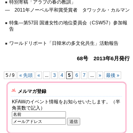
特別寄稿「アラブの春の教訓」
― 2011年ノーベル平和賞受賞者 タワックル・カルマン
特集―第57回 国連女性の地位委員会（CSW57）参加報
告
ワールドリポート「日韓米の多文化共生」活動報告
68号 2013年6月発行
5 / 9
« 先頭
«
...
3
4
5
6
7
...
»
最後 »
メルマガ登録
KFAWのイベント情報をお知らせいたします。（半
角英数で記入）