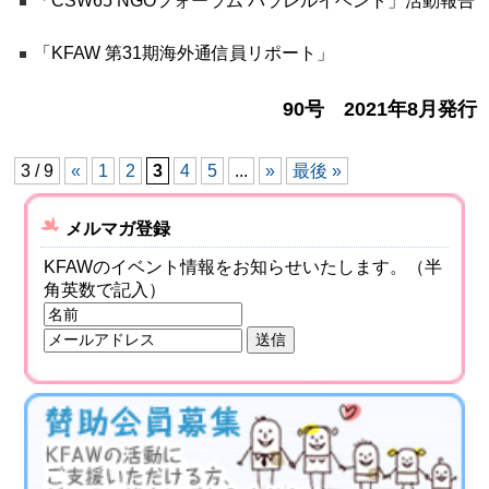
「CSW65 NGOフォーラム パラレルイベント」活動報告
「KFAW 第31期海外通信員リポート」
90号 2021年8月発行
3 / 9
«
1
2
3
4
5
...
»
最後 »
メルマガ登録
KFAWのイベント情報をお知らせいたします。（半
角英数で記入）