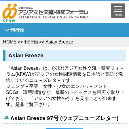
menu
刊行物
HOME
>>
刊行物
>> Asian Breeze
Asian Breeze
アジア女性研究
Asian Breeze
KFAW調査研究報告書
『Asian Breeze』は、(公財)アジア女性交流・研究フォ－
Journal of Asian Women's Studies
ラム(KFAW)がアジアの女性関連情報を日本語と英語で発
信しているニュ－ズレタ－です。
KFAW客員研究員研究報告書
ジェンダ－平等、女性・少女のエンパワ－メント、
世界中のひまわり姫へ
SDGs、環境問題など、最新のトピックスを幅広く取り上
げており、「アジアの女性の今」を見ることが出来ま
す。是非ご覧下さい。
Asian Breeze 97号 (ウェブニューズレター)