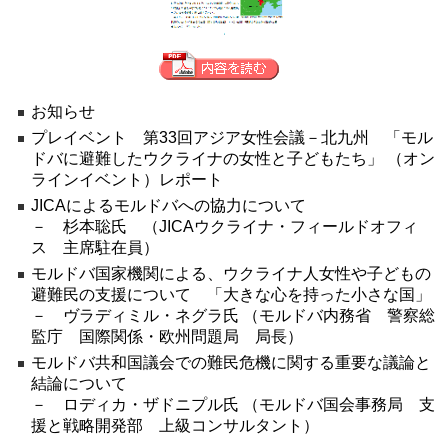
お知らせ
プレイベント 第33回アジア女性会議－北九州 「モル
ドバに避難したウクライナの女性と子どもたち」 （オン
ラインイベント）レポート
JICAによるモルドバへの協力について
－ 杉本聡氏 （JICAウクライナ・フィールドオフィ
ス 主席駐在員）
モルドバ国家機関による、ウクライナ人女性や子どもの
避難民の支援について 「大きな心を持った小さな国」
－ ヴラディミル・ネグラ氏 （モルドバ内務省 警察総
監庁 国際関係・欧州問題局 局長）
モルドバ共和国議会での難民危機に関する重要な議論と
結論について
－ ロディカ・ザドニプル氏 （モルドバ国会事務局 支
援と戦略開発部 上級コンサルタント）