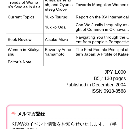
Amgalan Terbi
Trends of Wome
sh, and Oyunts
Towards Mongolian Women’
n’s Studies in Asia
etseg Oidov
Current Topics
Yuko Tsurugi
Report on the XV Internatioa
Can We Justify Inequality as
Yukiko Oda
ght of Common in Okinawa, 
Navigating You through the 
Book Review
Atsuko Miwa
ent from people’s Perspectiv
Women in Kitakyu
Beverley Anne
The First Female Principal o
shu
Yamamoto
tern Japan: A Profile of Kata
Editor’s Note
JPY 1,000
B5／130 pages
Published in December, 2004
ISSN 0918-8568
メルマガ登録
KFAWのイベント情報をお知らせいたします。（半