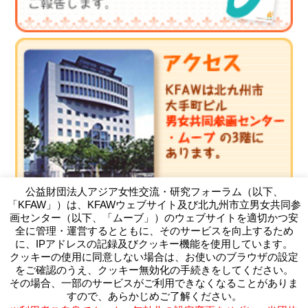
公益財団法人アジア女性交流・研究フォーラム（以下、
「KFAW」）は、KFAWウェブサイト及び北九州市立男女共同参
画センター（以下、「ムーブ」）のウェブサイトを適切かつ安
全に管理・運営するとともに、そのサービスを向上するため
に、IPアドレスの記録及びクッキー機能を使用しています。
クッキーの使用に同意しない場合は、お使いのブラウザの設定
（公財）アジア女性交流・研究フォーラム
をご確認のうえ、クッキー無効化の手続きをしてください。
Kitakyushu Forum on Asian Women
その場合、一部のサービスがご利用できなくなることがありま
〒803-0814 北九州市小倉北区大手町11-4北九州市大手町ビ
すので、あらかじめご了解ください。
ル3F