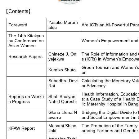
【Contents】
Yasuko Muram
Foreword
Are ICTs an All-Powerful Pa
atsu
The 14th Kitakyus
hu Conference on
Women’s Empowerment and
Asian Women
Chineze J. On
The Role of Information and
Research Papers
yejekwe
s (ICTs) in Women’s Empowe
Green Tourism and Women’s S
Kumiko Shuto
an
Subadhra Devi
Calculating the Monetary Val
Rai
or Advocacy
Health Information, Educat
Reports on Work i
Shafi Bhuiyan
s: a Case Study of a Health
n Progress
Nahid Qureshi
lic Maternity Hospital in Ban
Gloria Elena N
Bridging the Digital Divide
avarro
and Social Empowerment in t
Masami Shino
The Promotion of the Family
KFAW Report
zaki
among Farmers and Gender: 