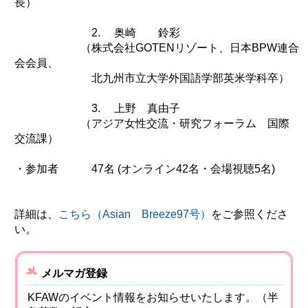
長）
環境
2. 奥崎 鈴彩
教育
（株式会社GOTENリゾート、日本BPW連合
国際交流
会会員、
北九州市立大学外国語学部英米学科卒）
ジェンダー
持続可能な開発
3. 上野 真由子
（アジア女性交流・研究フォーラム 国際
人権
交流課）
平和構築
・参加者 47名 (オンライン42名・会場視聴5名)
その他
詳細は、
こちら（Asian Breeze97号）
をご参照くださ
い。
メルマガ登録
KFAWのイベント情報をお知らせいたします。（半