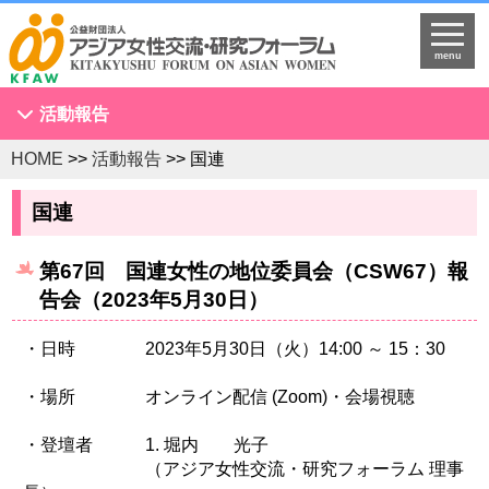
menu
活動報告
HOME
>>
活動報告
>> 国連
アジア女性会議
NGOセミナー
国連
海外拠点とネットワークづくり
第67回 国連女性の地位委員会（CSW67）報
KFAWアジア研究者ネットワーク開催セミナー
告会（2023年5月30日）
国際理解促進事業
スタディツアー
・日時 2023年5月30日（火）14:00 ～ 15：30
国連
・場所 オンライン配信 (Zoom)・会場視聴
調査・研究
・登壇者 1. 堀内 光子
プログラム開発
（アジア女性交流・研究フォーラム 理事
国際研修