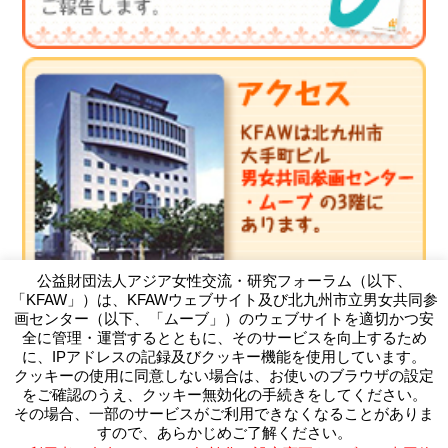
公益財団法人アジア女性交流・研究フォーラム（以下、
「KFAW」）は、KFAWウェブサイト及び北九州市立男女共同参
画センター（以下、「ムーブ」）のウェブサイトを適切かつ安
全に管理・運営するとともに、そのサービスを向上するため
に、IPアドレスの記録及びクッキー機能を使用しています。
クッキーの使用に同意しない場合は、お使いのブラウザの設定
（公財）アジア女性交流・研究フォーラム
をご確認のうえ、クッキー無効化の手続きをしてください。
Kitakyushu Forum on Asian Women
その場合、一部のサービスがご利用できなくなることがありま
〒803-0814 北九州市小倉北区大手町11-4北九州市大手町ビ
すので、あらかじめご了解ください。
ル3F