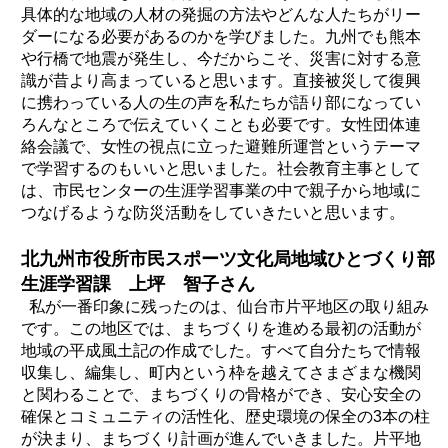
具体的な地域の人材の発掘の方法やどんな人たちがリー
ダーになる必要があるのかを学びました。九州でも熊本
や行橋で地震が発生し、今だからこそ、災害に対する意
識が昔より高まっていると思います。直接被災して復興
に携わっている人の生の声を私たちが語り部になってい
ろんなところで伝えていくことも必要です。女性団体連
絡会議で、女性の視点に立った避難所運営というテーマ
で学習するのもいいと思いました。社会教育主事として
は、市民センターの生涯学習事業の中で親子から地域に
つなげるような防災活動をしていきたいと思います。
北九州市役所市民スポーツ文化局地域ひとづくり部
生涯学習課 上坪 智子さん
私が一番印象に残ったのは、仙台市片平地区の取り組み
です。この地区では、まちづくりを進める最初の活動が
地域の平成風土記の作成でした。すべて自分たちで情報
収集し、編集し、町内という枠を越えてさまざまな機関
と関わることで、まちづくりの骨格ができ、安心安全の
確保とコミュニティの活性化、歴史環境の保全の3本の柱
が決まり、まちづくり計画が進んでいきました。片平地