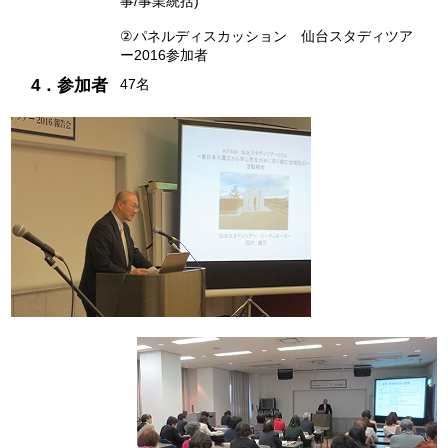
事/事業統括)
環境
②パネルディスカッション 仙台スタディツア
ー2016参加者
教育
4．参加者
47名
国際交流
ジェンダー
持続可能な開発
人権
平和構築
その他