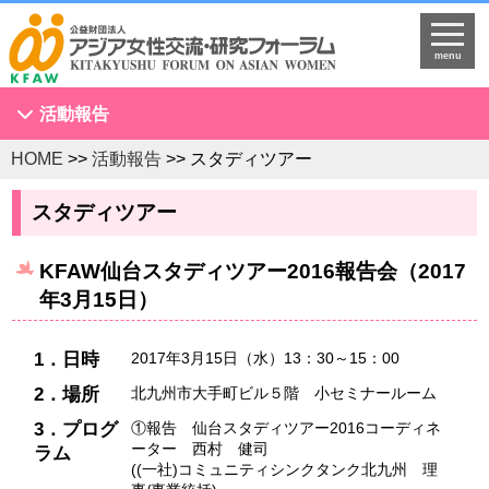
menu
活動報告
HOME
>>
活動報告
>> スタディツアー
アジア女性会議
NGOセミナー
スタディツアー
海外拠点とネットワークづくり
KFAW仙台スタディツアー2016報告会（2017
KFAWアジア研究者ネットワーク開催セミナー
年3月15日）
国際理解促進事業
スタディツアー
1．日時
2017年3月15日（水）13：30～15：00
国連
2．場所
北九州市大手町ビル５階 小セミナールーム
調査・研究
3．プログ
①報告 仙台スタディツアー2016コーディネ
プログラム開発
ーター 西村 健司
ラム
((一社)コミュニティシンクタンク北九州 理
国際研修