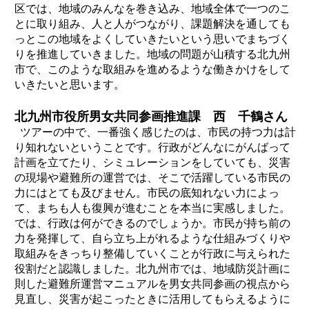
区では、地域のみんなを巻き込み、地域全体で一つのこ
とに取り組み、人と人がつながり、課題解決を通しても
っとこの地域をよくしていきたいという思いでまちづく
りを推進していきました。地域の問題が山積する北九州
市で、このような取組みを進めるような働きかけをして
いきたいと思います。
北九州市役所男女共同参画推進課 西 千鶴さん
ツアーの中で、一番強く感じたのは、市民の持つ力は計
り知れないということです。行政がどんなにがんばって
計画を立てたり、シミュレーションをしていても、災害
の現場や避難所の運営では、そこで活躍している市民の
力にはとても及びません。市民の底知れない力によっ
て、まちも人も復興が進むことを本当に実感しました。
では、行政は何ができるのでしょうか。市民が持ち前の
力を発揮して、自ら立ち上がれるような仕組みづくりや
取組みをきっちり整備していくことが行政に与えられた
役割だと認識しました。北九州市では、地域防災計画に
則した避難所運営マニュアルを男女共同参画の視点から
見直し、災害が起こったときに活用してもらえるように