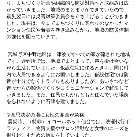
り、まちづくり計画や組織的な防災対策へと取組みは広
がっていきました。地域のまとまりができていたので、
震災翌日には災害対策委員会を立ち上げることができま
した。現在は、今までまちづくりに関わりのなかったマ
ンション住民や若者を巻き込みながら、地域の防災体制
の強化を図っています。
宮城野区中野地区は、津波ですべての家が流された地域
です。避難所では、地域でまとまって、声を掛け合いな
がら生活していました。仮設住宅に移るときも、同じ町
内で入居できるようにお願いしました。仮設住宅では防
音が十分でなくトラブルもありましたが、あいさつなど
普段からの関係づくりやコミュニケーションで解決して
いきました。また、住民たちがもともと住んでいた場所
を忘れないように石碑を建てました。
②意思決定の場に女性の参画が急務
震災時、（特非）イコールネット仙台では、洗濯代行ボ
ランティア、物資支援やサロン活動など女性のニーズを
掘り起こすための活動をしていました。