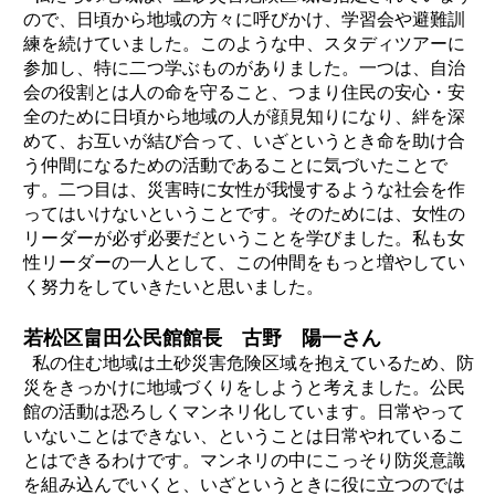
ので、日頃から地域の方々に呼びかけ、学習会や避難訓
練を続けていました。このような中、スタディツアーに
参加し、特に二つ学ぶものがありました。一つは、自治
会の役割とは人の命を守ること、つまり住民の安心・安
全のために日頃から地域の人が顔見知りになり、絆を深
めて、お互いが結び合って、いざというとき命を助け合
う仲間になるための活動であることに気づいたことで
す。二つ目は、災害時に女性が我慢するような社会を作
ってはいけないということです。そのためには、女性の
リーダーが必ず必要だということを学びました。私も女
性リーダーの一人として、この仲間をもっと増やしてい
く努力をしていきたいと思いました。
若松区畠田公民館館長 古野 陽一さん
私の住む地域は土砂災害危険区域を抱えているため、防
災をきっかけに地域づくりをしようと考えました。公民
館の活動は恐ろしくマンネリ化しています。日常やって
いないことはできない、ということは日常やれているこ
とはできるわけです。マンネリの中にこっそり防災意識
を組み込んでいくと、いざというときに役に立つのでは