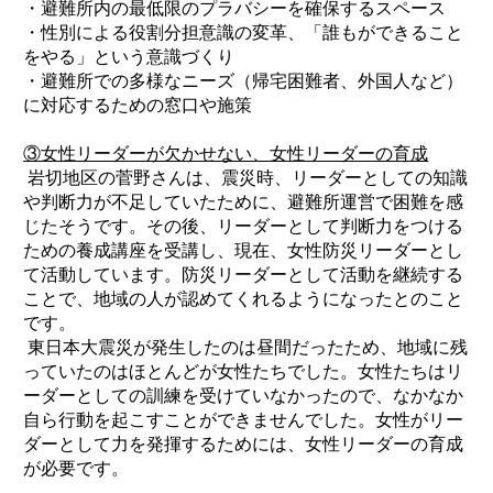
・避難所内の最低限のプラバシーを確保するスペース
・性別による役割分担意識の変革、「誰もができること
をやる」という意識づくり
・避難所での多様なニーズ（帰宅困難者、外国人など）
に対応するための窓口や施策
③女性リーダーが欠かせない、女性リーダーの育成
岩切地区の菅野さんは、震災時、リーダーとしての知識
や判断力が不足していたために、避難所運営で困難を感
じたそうです。その後、リーダーとして判断力をつける
ための養成講座を受講し、現在、女性防災リーダーとし
て活動しています。防災リーダーとして活動を継続する
ことで、地域の人が認めてくれるようになったとのこと
です。
東日本大震災が発生したのは昼間だったため、地域に残
っていたのはほとんどが女性たちでした。女性たちはリ
ーダーとしての訓練を受けていなかったので、なかなか
自ら行動を起こすことができませんでした。女性がリー
ダーとして力を発揮するためには、女性リーダーの育成
が必要です。