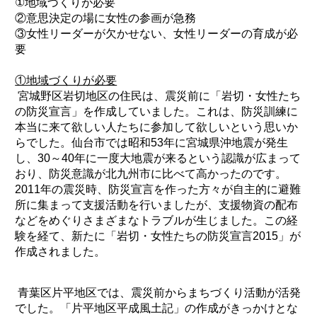
①地域づくりが必要
②意思決定の場に女性の参画が急務
③女性リーダーが欠かせない、女性リーダーの育成が必
要
①地域づくりが必要
宮城野区岩切地区の住民は、震災前に「岩切・女性たち
の防災宣言」を作成していました。これは、防災訓練に
本当に来て欲しい人たちに参加して欲しいという思いか
らでした。仙台市では昭和53年に宮城県沖地震が発生
し、30～40年に一度大地震が来るという認識が広まって
おり、防災意識が北九州市に比べて高かったのです。
2011年の震災時、防災宣言を作った方々が自主的に避難
所に集まって支援活動を行いましたが、支援物資の配布
などをめぐりさまざまなトラブルが生じました。この経
験を経て、新たに「岩切・女性たちの防災宣言2015」が
作成されました。
青葉区片平地区では、震災前からまちづくり活動が活発
でした。「片平地区平成風土記」の作成がきっかけとな