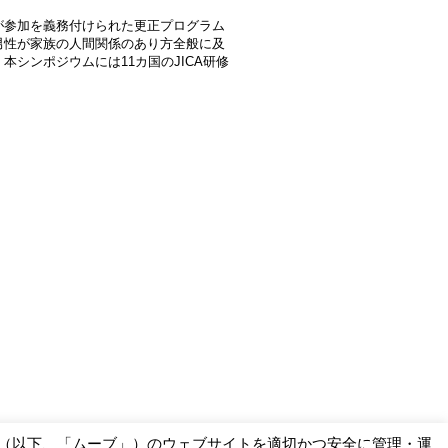
が参加を義務付けられた更正プログラム
男性が家族の人間関係のあり方全般に及
シンポジウムには11カ国のJICA研修
ー（以下、「ムーブ」）のウェブサイトを適切かつ安全に管理・運