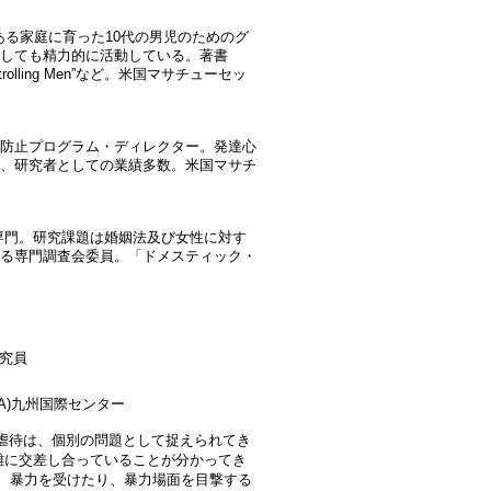
ある家庭に育った10代の男児のためのグ
しても精力的に活動している。著書
and Controlling Men”など。米国マサチューセッ
防止プログラム・ディレクター。発達心
、研究者としての業績多数。米国マサチ
専門。研究課題は婚姻法及び女性に対す
る専門調査会委員。「ドメスティック・
研究員
CA)九州国際センター
童虐待は、個別の問題として捉えられてき
雑に交差し合っていることが分かってき
、暴力を受けたり、暴力場面を目撃する