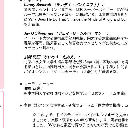
Lundy Bancroft （ランディ・バンクロフト）：
加害者カウンセリング専門家、臨床スーパーバイザー。DVが
ループ治療を行っているほか、親権評定者、児童虐待調査官と
に”Why Does He Do That?: Inside the Minds of Angry 
ツ州在住。
Jay G Silverman （ジェイ・G・シルバーマン）：
ハーバード大学公衆衛生学部助教授、同大学公衆衛生臨床学科
理学が専門。臨床家として加害者カウンセリングに携わるほか
ューセッツ州在住。
戒能 民江（かいのう・たみえ）：
お茶の水女子大学生活科学部 教授法律学（特に家族法学）が
る暴力と法。内閣府男女共同参画会議女性に対する暴力に関す
バイオレンス」「ジェンダー法」（共著）など著書多数。
コーディネーター
篠崎 正美：
熊本学園大学教授 (財)アジア女性交流・研究フォーラム主席
主催 (財)アジア女性交流・研究フォーラム／国際協力機構(JI
し
☆ これまで、ドメスティック・バイオレンス(DV)と児
ましたが、支援の現場からの声や研究により、両者は複
ました。DVがある家庭で育つ子どもたちが受ける影響は