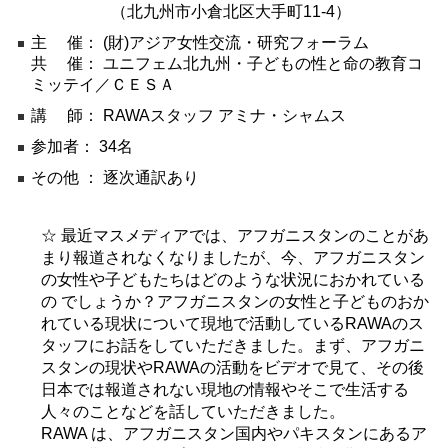
（北九州市小倉北区大手町11-4）
環境
主 催： (財)アジア女性交流・研究フォーラム
教育
共 催： ユニフェム北九州・子どもの性と命の教育コ
ミッテイ／ＣＥＳＡ
国際交流
講 師： RAWAスタッフ アミナ・シャムス
ジェンダー
参加者： 34名
持続可能な開発
その他 ： 逐次通訳あり
人権
平和構築
☆ 最近マスメディアでは、アフガニスタンのことがあ
その他
まり報道されなくなりましたが、今、アフガニスタン
の女性や子どもたちはどのような状況におかれている
の でしょうか？アフガニスタンの女性と子どものおか
れている現状について現地で活動しているRAWAのス
タッフにお話をしていただきました。まず、アフガニ
スタンの現状やRAWAの活動をビデオで見て、その後
日本では報道されない現地の情報やそこで生活する
人々のことなどを話していただきました。
RAWA は、アフガニスタン国内やパキスタンにあるア