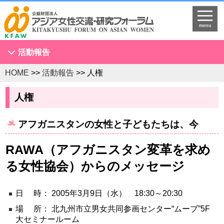
menu
活動報告
HOME
>>
活動報告
>> 人権
アジア女性会議
NGOセミナー
人権
海外拠点とネットワークづくり
アフガニスタンの女性と子どもたちは、今
KFAWアジア研究者ネットワーク開催セミナー
国際理解促進事業
RAWA（アフガニスタン変革を求め
スタディツアー
る女性協会）からのメッセージ
国連
調査・研究
日 時： 2005年3月9日（水） 18:30～20:30
プログラム開発
場 所： 北九州市立男女共同参画センター“ムーブ”5F
大セミナールーム
国際研修