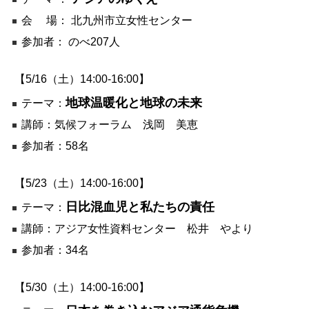
環境
会 場： 北九州市立女性センター
教育
参加者： のべ207人
国際交流
【5/16（土）14:00-16:00】
ジェンダー
地球温暖化と地球の未来
テーマ：
持続可能な開発
講師：気候フォーラム 浅岡 美恵
人権
参加者：58名
平和構築
その他
【5/23（土）14:00-16:00】
日比混血児と私たちの責任
テーマ：
講師：アジア女性資料センター 松井 やより
参加者：34名
【5/30（土）14:00-16:00】