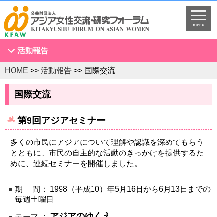
menu
活動報告
HOME
>>
活動報告
>> 国際交流
アジア女性会議
NGOセミナー
国際交流
海外拠点とネットワークづくり
第9回アジアセミナー
KFAWアジア研究者ネットワーク開催セミナー
国際理解促進事業
多くの市民にアジアについて理解や認識を深めてもらう
スタディツアー
とともに、市民の自主的な活動のきっかけを提供するた
めに、連続セミナーを開催しました。
国連
調査・研究
期 間： 1998（平成10）年5月16日から6月13日までの
プログラム開発
毎週土曜日
国際研修
アジアのゆくえ
テーマ ：