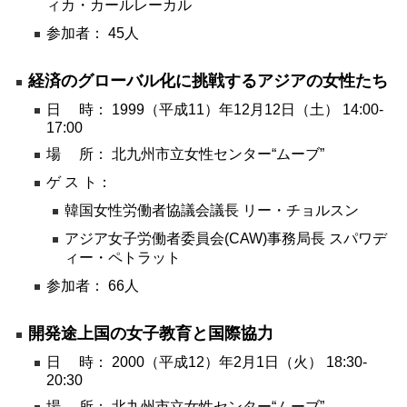
ィカ・カールレーカル
環境
参加者： 45人
教育
経済のグローバル化に挑戦するアジアの女性たち
国際交流
日 時： 1999（平成11）年12月12日（土） 14:00-
ジェンダー
17:00
持続可能な開発
場 所： 北九州市立女性センター“ムーブ”
人権
ゲ ス ト：
平和構築
韓国女性労働者協議会議長 リー・チョルスン
その他
アジア女子労働者委員会(CAW)事務局長 スパワデ
ィー・ペトラット
参加者： 66人
開発途上国の女子教育と国際協力
日 時： 2000（平成12）年2月1日（火） 18:30-
20:30
場 所： 北九州市立女性センター“ムーブ”