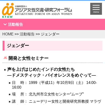
menu
活動報告
HOME
>>
活動報告
>> ジェンダー
アジア女性会議
NGOセミナー
ジェンダー
海外拠点とネットワークづくり
開発と女性セミナー
KFAWアジア研究者ネットワーク開催セミナー
国際理解促進事業
声を上げはじめたインドの女性たち
スタディツアー
―ドメスティック・バイオレンスをめぐって―
国連
日 時： 1999（平成11）年10月9日（土） 14:00-
16:00
調査・研究
場 所： 北九州市立女性センター“ムーブ”
プログラム開発
講 師： ニューデリー女性と開発研究所教授 マラヴ
国際研修