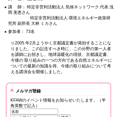
環境
講 師： 特定非営利活動法人 気候ネットワーク 代表 浅
岡 美恵さん
教育
特定非営利活動法人 環境エネルギー政策研
究所 副所長 大林 ミカさん
国際交流
参加者： 73名
ジェンダー
持続可能な開発
☆2005 年2月ようやく京都議定書が発効することにな
人権
りました。この記念すべき時に、この分野の第一人者
を講師にお招きし、地球温暖化の現状、京都議定書、
平和構築
今後の 取り組みの一つの方向である自然エネルギーに
その他
ついての最新の知識を得、今後の取り組みについて考
える講演会を開催しました。
メルマガ登録
KFAWのイベント情報をお知らせいたします。（半
角英数で記入）