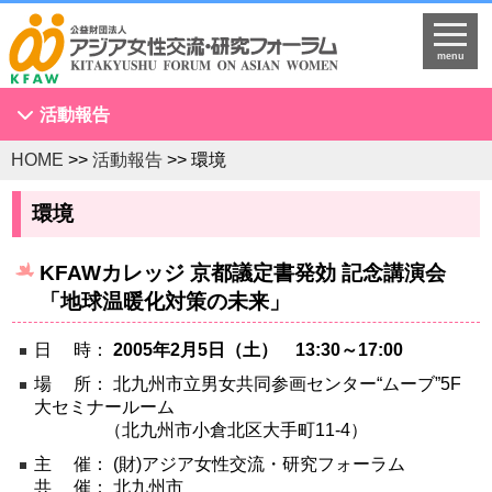
menu
活動報告
HOME
>>
活動報告
>> 環境
アジア女性会議
NGOセミナー
環境
海外拠点とネットワークづくり
KFAWカレッジ 京都議定書発効 記念講演会
KFAWアジア研究者ネットワーク開催セミナー
「地球温暖化対策の未来」
国際理解促進事業
スタディツアー
日 時：
2005年2月5日（土） 13:30～17:00
国連
場 所： 北九州市立男女共同参画センター“ムーブ”5F
大セミナールーム
調査・研究
（北九州市小倉北区大手町11-4）
プログラム開発
主 催： (財)アジア女性交流・研究フォーラム
国際研修
共 催： 北九州市