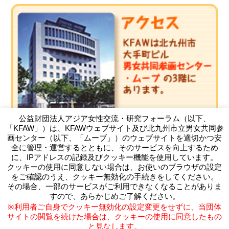
公益財団法人アジア女性交流・研究フォーラム（以下、
「KFAW」）は、KFAWウェブサイト及び北九州市立男女共同参
画センター（以下、「ムーブ」）のウェブサイトを適切かつ安
全に管理・運営するとともに、そのサービスを向上するため
に、IPアドレスの記録及びクッキー機能を使用しています。
クッキーの使用に同意しない場合は、お使いのブラウザの設定
（公財）アジア女性交流・研究フォーラム
をご確認のうえ、クッキー無効化の手続きをしてください。
Kitakyushu Forum on Asian Women
その場合、一部のサービスがご利用できなくなることがありま
〒803-0814 北九州市小倉北区大手町11-4北九州市大手町ビ
すので、あらかじめご了解ください。
ル3F
※利用者ご自身でクッキー無効化の設定変更をせずに、当団体
TEL093-583-3434 FAX093-583-5195
サイトの閲覧を続けた場合は、クッキーの使用に同意したもの
と見なします。