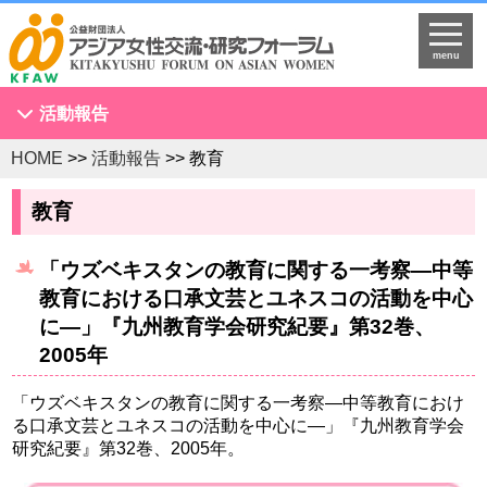
menu
活動報告
HOME
>>
活動報告
>> 教育
アジア女性会議
NGOセミナー
教育
海外拠点とネットワークづくり
「ウズベキスタンの教育に関する一考察―中等
KFAWアジア研究者ネットワーク開催セミナー
教育における口承文芸とユネスコの活動を中心
国際理解促進事業
に―」『九州教育学会研究紀要』第32巻、
スタディツアー
2005年
国連
「ウズベキスタンの教育に関する一考察―中等教育におけ
調査・研究
る口承文芸とユネスコの活動を中心に―」『九州教育学会
プログラム開発
研究紀要』第32巻、2005年。
国際研修