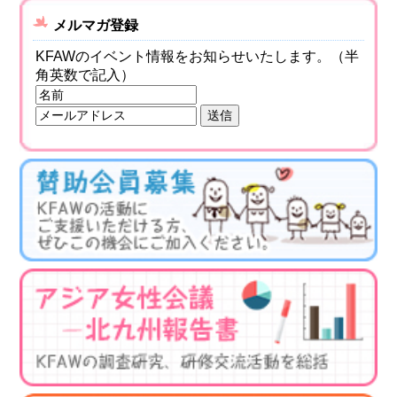
環境
メルマガ登録
教育
KFAWのイベント情報をお知らせいたします。（半
角英数で記入）
国際交流
ジェンダー
持続可能な開発
人権
平和構築
その他