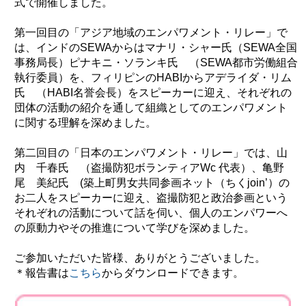
式で開催しました。
環境
第一回目の「アジア地域のエンパワメント・リレー」で
教育
は、インドのSEWAからはマナリ・シャー氏（SEWA全国
国際交流
事務局長）ピナキニ・ソランキ氏 （SEWA都市労働組合
執行委員）を、フィリピンのHABIからアデライダ・リム
ジェンダー
氏 （HABI名誉会長）をスピーカーに迎え、それぞれの
持続可能な開発
団体の活動の紹介を通して組織としてのエンパワメント
に関する理解を深めました。
人権
平和構築
第二回目の「日本のエンパワメント・リレー」では、山
内 千春氏 （盗撮防犯ボランティアWc 代表）、亀野
その他
尾 美紀氏 (築上町男女共同参画ネット（ちくjoin’）の
お二人をスピーカーに迎え、盗撮防犯と政治参画という
それぞれの活動について話を伺い、個人のエンパワーへ
の原動力やその推進について学びを深めました。
ご参加いただいた皆様、ありがとうございました。
＊報告書は
こちら
からダウンロードできます。