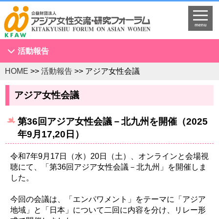
menu
活動報告
HOME
>>
活動報告
>> アジア女性会議
アジア女性会議
NGOセミナー
アジア女性会議
海外拠点とネットワークづくり
第36回アジア女性会議－北九州を開催（2025
KFAWアジア研究者ネットワーク開催セミナー
年9月17,20日）
国際理解促進事業
スタディツアー
令和7年9月17日（水）20日（土）、オンラインと会場視
聴にて、「第36回アジア女性会議－北九州」を開催しま
国連
した。
調査・研究
今回の会議は、「エンパワメント」をテーマに「アジア
プログラム開発
地域」と「日本」について二回に内容を分け、リレー形
国際研修