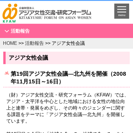
menu
活動報告
HOME
>>
活動報告
>> アジア女性会議
アジア女性会議
NGOセミナー
アジア女性会議
海外拠点とネットワークづくり
第19回アジア女性会議―北九州を開催（2008
KFAWアジア研究者ネットワーク開催セミナー
年11月15日～16日）
国際理解促進事業
スタディツアー
（財）アジア女性交流・研究フォーラム（KFAW）では、
アジア・太平洋を中心とした地域における女性の地位向
国連
上と連帯・発展をめざし、その時々のジェンダーに関す
調査・研究
る課題をテーマに「アジア女性会議―北九州」を開催し
ています。
プログラム開発
国際研修