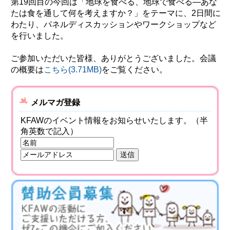
第19回目の今回は「地球を食べる、地球で食べる―あな
たは食を通して何を考えますか？」をテーマに、2日間に
環境
わたり、パネルディスカッションやワークショップなど
教育
を行いました。
国際交流
ご参加いただいた皆様、ありがとうございました。会議
ジェンダー
の概要は
こちら(3.71MB)
をご覧ください。
持続可能な開発
人権
メルマガ登録
平和構築
KFAWのイベント情報をお知らせいたします。（半
その他
角英数で記入）