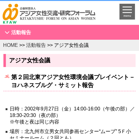
menu
活動報告
HOME
>>
活動報告
>> アジア女性会議
アジア女性会議
NGOセミナー
アジア女性会議
海外拠点とネットワークづくり
第２回北東アジア女性環境会議プレイベント－
KFAWアジア研究者ネットワーク開催セミナー
ヨハネスブルグ・サミット報告
国際理解促進事業
スタディツアー
国連
日時：2002年9月27日（金）14:00-16:00（午後の部）／
18:30-20:30（夜の部）
調査・研究
※午後と夜は同じ内容
プログラム開発
場所：北九州市立男女共同参画センター“ムーブ” 5Ｆ小
国際研修
セミナールーム（２回とも）