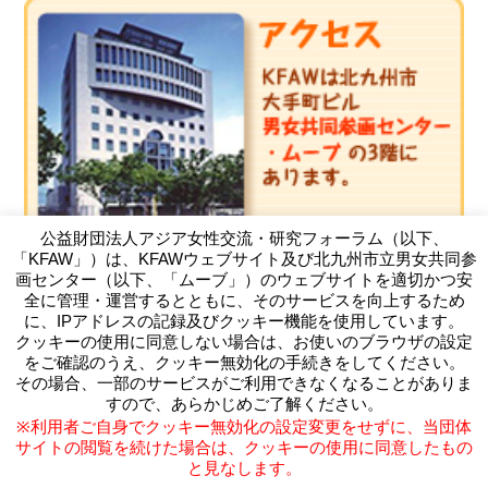
公益財団法人アジア女性交流・研究フォーラム（以下、
「KFAW」）は、KFAWウェブサイト及び北九州市立男女共同参
画センター（以下、「ムーブ」）のウェブサイトを適切かつ安
全に管理・運営するとともに、そのサービスを向上するため
に、IPアドレスの記録及びクッキー機能を使用しています。
クッキーの使用に同意しない場合は、お使いのブラウザの設定
（公財）アジア女性交流・研究フォーラム
をご確認のうえ、クッキー無効化の手続きをしてください。
Kitakyushu Forum on Asian Women
その場合、一部のサービスがご利用できなくなることがありま
〒803-0814 北九州市小倉北区大手町11-4北九州市大手町ビ
すので、あらかじめご了解ください。
ル3F
※利用者ご自身でクッキー無効化の設定変更をせずに、当団体
TEL093-583-3434 FAX093-583-5195
サイトの閲覧を続けた場合は、クッキーの使用に同意したもの
と見なします。