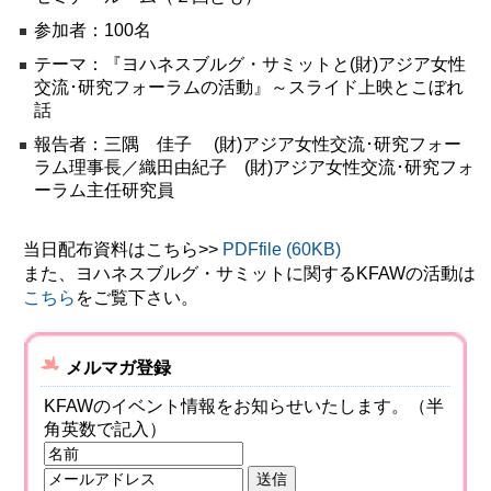
環境
参加者：100名
教育
テーマ：『ヨハネスブルグ・サミットと(財)アジア女性
交流･研究フォーラムの活動』～スライド上映とこぼれ
国際交流
話
ジェンダー
報告者：三隅 佳子 (財)アジア女性交流･研究フォー
ラム理事長／織田由紀子 (財)アジア女性交流･研究フォ
持続可能な開発
ーラム主任研究員
人権
平和構築
当日配布資料はこちら>>
PDFfile (60KB)
また、ヨハネスブルグ・サミットに関するKFAWの活動は
その他
こちら
をご覧下さい。
メルマガ登録
KFAWのイベント情報をお知らせいたします。（半
角英数で記入）