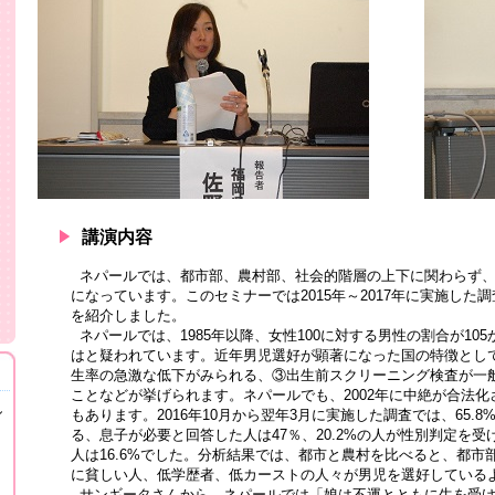
講演内容
ネパールでは、都市部、農村部、社会的階層の上下に関わらず、
になっています。このセミナーでは2015年～2017年に実施し
を紹介しました。
ネパールでは、1985年以降、女性100に対する男性の割合が10
はと疑われています。近年男児選好が顕著になった国の特徴とし
生率の急激な低下がみられる、③出生前スクリーニング検査が一
ことなどが挙げられます。ネパールでも、2002年に中絶が合法
し
もあります。2016年10月から翌年3月に実施した調査では、65
る、息子が必要と回答した人は47％、20.2%の人が性別判定を
人は16.6%でした。分析結果では、都市と農村を比べると、都
に貧しい人、低学歴者、低カーストの人々が男児を選好している
サンギータさんから、ネパールでは「娘は不運とともに生を受け