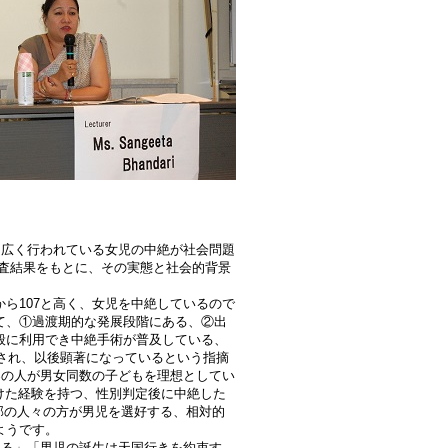
広く行われている女児の中絶が社会問題
た調査結果をもとに、その実態と社会的背景
5から107と高く、女児を中絶しているので
て、①過渡期的な発展段階にある、②出
般に利用でき中絶手術が普及している、
化され、以後顕著になっているという指摘
.8%の人が男女同数の子どもを理想としてい
受けた経験を持つ、性別判定後に中絶した
市部の人々の方が男児を選好する、相対的
ようです。
る」「男児の誕生は天国行きを約束す