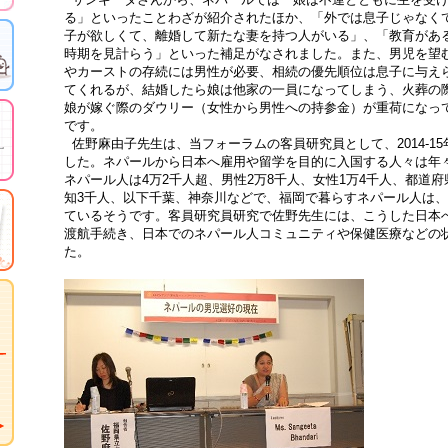
る」といったことわざが紹介されたほか、「外では息子じゃなく
子が欲しくて、離婚して新たな妻を持つ人がいる」、「教育があ
時期を見計らう」といった補足がなされました。また、男児を望
やカーストの存続には男性が必要、相続の優先順位は息子に与え
てくれるが、結婚したら娘は他家の一員になってしまう、火葬の
娘が嫁ぐ際のダウリー（女性から男性への持参金）が重荷になっ
です。
佐野麻由子先生は、当フォーラムの客員研究員として、2014-15
した。ネパールから日本へ雇用や留学を目的に入国する人々は年々
ネパール人は4万2千人超、男性2万8千人、女性1万4千人、都道府
知3千人、以下千葉、神奈川などで、福岡で暮らすネパール人は、20
ているそうです。客員研究員研究で佐野先生には、こうした日本
渡航手続き、日本でのネパール人コミュニティや保健医療などの
た。