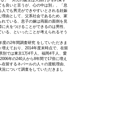
ても良いと言うが、心の中は別」、「息
る人でも男児ができやすいとされる妊娠
む理由として、父系社会であるため、家
られている、息子の嫁は両親の面倒を見
際に火をつけることができるのは男性、
ている、といったことが考えられるそう
年度の2年間調査研究 をしていただきま
増えており、2014年度末時点で、在留
県別では東京1万4千人、福岡4千人、愛
06年の240人から8年間で17倍に増え
へ在留するネパールの人々の渡航理由、
状況について調査をしていただきまし