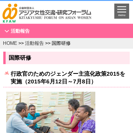
menu
活動報告
HOME
>>
活動報告
>> 国際研修
アジア女性会議
NGOセミナー
国際研修
海外拠点とネットワークづくり
行政官のためのジェンダー主流化政策2015を
KFAWアジア研究者ネットワーク開催セミナー
実施（2015年6月12日～7月8日）
国際理解促進事業
スタディツアー
国連
調査・研究
プログラム開発
国際研修