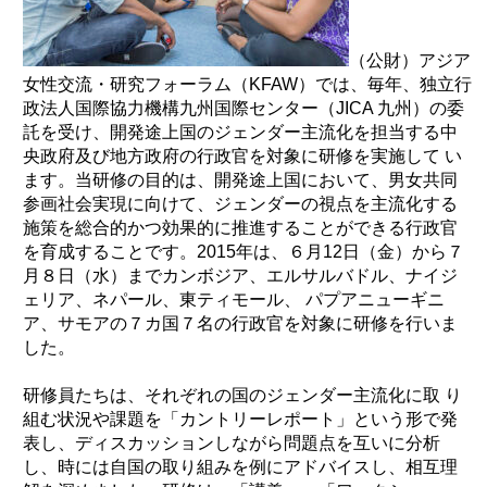
環境
（公財）アジア
教育
女性交流・研究フォーラム（KFAW）では、毎年、独立行
国際交流
政法人国際協力機構九州国際センター（JICA 九州）の委
託を受け、開発途上国のジェンダー主流化を担当する中
ジェンダー
央政府及び地方政府の行政官を対象に研修を実施して い
持続可能な開発
ます。当研修の目的は、開発途上国において、男女共同
人権
参画社会実現に向けて、ジェンダーの視点を主流化する
施策を総合的かつ効果的に推進することができる行政官
平和構築
を育成することです。2015年は、６月12日（金）から７
その他
月８日（水）までカンボジア、エルサルバドル、ナイジ
ェリア、ネパール、東ティモール、 パプアニューギニ
ア、サモアの７カ国７名の行政官を対象に研修を行いま
した。
研修員たちは、それぞれの国のジェンダー主流化に取 り
組む状況や課題を「カントリーレポート」という形で発
表し、ディスカッションしながら問題点を互いに分析
し、時には自国の取り組みを例にアドバイスし、相互理