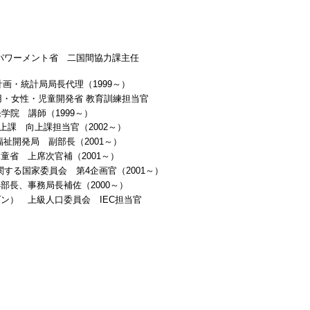
） 女性エンパワーメント省 二国間協力課主任
 計画・統計局局長代理（1999～）
年・雇用・女性・児童開発省 教育訓練担当官
発学院 講師（1999～）
性向上課 向上課担当官（2002～）
社会福祉開発局 副部長（2001～）
性・児童省 上席次官補（2001～）
割に関する国家委員会 第4企画官（2001～）
 第4部長、事務局長補佐（2000～）
im （ヨルダン） 上級人口委員会 IEC担当官