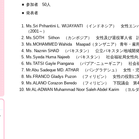
参加者 50人
発表者
Ms.Sri Prihantini L. WIJAYANTI （インドネシア
（2001～）
Ms.SOTH Sithon （カンボジア） 女性及び退役軍人省
Ms.MOHAMMED Wahida Maapad（タンザニア） 青
Ms. Naznin SHAD （パキスタン） 公立パキスタン地域開
Ms.Syeda Huma Najeeb （パキスタン） 社会福祉局女
Ms.TATSI Gayle Piangana （パプア･ニューギニア） 
Mr.Abu Sadeque MD. ATHAR （バングラデシュ） 女
Ms.FRANCO Gladys Puzon （フィリピン） 女性の役
Ms.ALANO Corazon Beredo （フィリピン） 下院議会
Mr.AL-ADWAN Muhammad Noor Saleh Abdel Kar
し