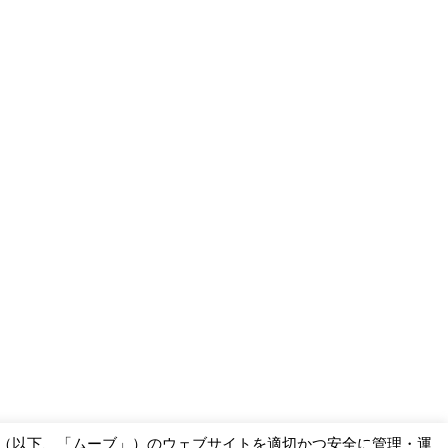
ー（以下、「ムーブ」）のウェブサイトを適切かつ安全に管理・運