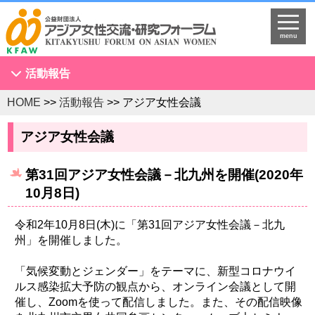
menu
活動報告
HOME
>>
活動報告
>> アジア女性会議
アジア女性会議
NGOセミナー
アジア女性会議
海外拠点とネットワークづくり
第31回アジア女性会議－北九州を開催(2020年
KFAWアジア研究者ネットワーク開催セミナー
10月8日)
国際理解促進事業
スタディツアー
令和2年10月8日(木)に「第31回アジア女性会議－北九
州」を開催しました。
国連
調査・研究
「気候変動とジェンダー」をテーマに、新型コロナウイ
ルス感染拡大予防の観点から、オンライン会議として開
プログラム開発
催し、Zoomを使って配信しました。また、その配信映像
国際研修