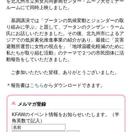
を北九州市立男女共同参画センター・ムーブ大セミナー
ルームにて同時上映しました。
環境
教育
基調講演では「ブータンの気候変動とジェンダーの取
国際交流
り組みに学ぶ」と題して、ブータンのクンザン・ラーム
氏にお話しいただきました。その後、北九州市によるア
ジェンダー
ジアでの低炭素化推進事業の紹介があり、最後に「災害
持続可能な開発
避難所運営に女性の視点を」「地球温暖化軽減のために
私たちが取り組む活動」のテーマで２つの市民団体に活
人権
動報告をしていただきました。
平和構築
ご参加いただいた皆様、ありがとうございました。
その他
＊報告書は
こちら
からダウンロードできます。
メルマガ登録
KFAWのイベント情報をお知らせいたします。（半
角英数で記入）