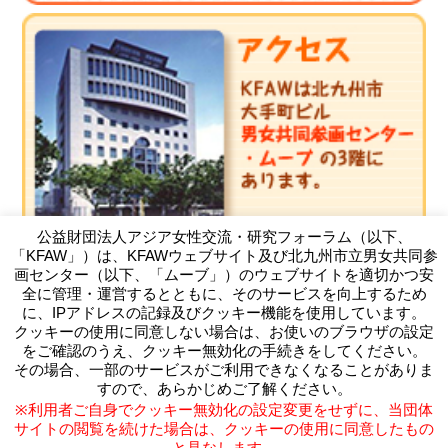
公益財団法人アジア女性交流・研究フォーラム（以下、
「KFAW」）は、KFAWウェブサイト及び北九州市立男女共同参
画センター（以下、「ムーブ」）のウェブサイトを適切かつ安
全に管理・運営するとともに、そのサービスを向上するため
に、IPアドレスの記録及びクッキー機能を使用しています。
クッキーの使用に同意しない場合は、お使いのブラウザの設定
（公財）アジア女性交流・研究フォーラム
をご確認のうえ、クッキー無効化の手続きをしてください。
Kitakyushu Forum on Asian Women
その場合、一部のサービスがご利用できなくなることがありま
〒803-0814 北九州市小倉北区大手町11-4北九州市大手町ビ
すので、あらかじめご了解ください。
ル3F
※利用者ご自身でクッキー無効化の設定変更をせずに、当団体
TEL093-583-3434 FAX093-583-5195
サイトの閲覧を続けた場合は、クッキーの使用に同意したもの
と見なします。