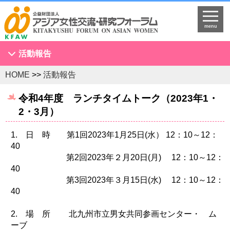
menu
活動報告
HOME
>>
活動報告
アジア女性会議
NGOセミナー
令和4年度 ランチタイムトーク（2023年1・
2・3月）
海外拠点とネットワークづくり
KFAWアジア研究者ネットワーク開催セミナー
1. 日 時 第1回2023年1月25日(水） 12：10～12：
国際理解促進事業
40
第2回2023年２月20日(月) 12：10～12：
スタディツアー
40
国連
第3回2023年３月15日(水) 12：10～12：
40
調査・研究
プログラム開発
2. 場 所 北九州市立男女共同参画センター・ ム
ーブ
国際研修