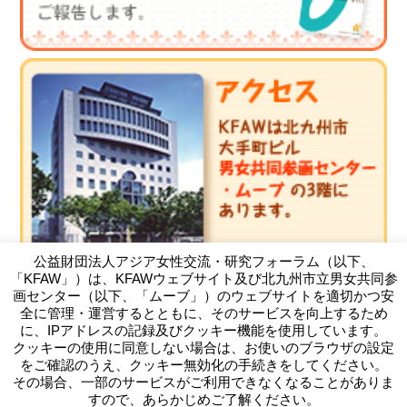
公益財団法人アジア女性交流・研究フォーラム（以下、
「KFAW」）は、KFAWウェブサイト及び北九州市立男女共同参
画センター（以下、「ムーブ」）のウェブサイトを適切かつ安
全に管理・運営するとともに、そのサービスを向上するため
に、IPアドレスの記録及びクッキー機能を使用しています。
クッキーの使用に同意しない場合は、お使いのブラウザの設定
（公財）アジア女性交流・研究フォーラム
をご確認のうえ、クッキー無効化の手続きをしてください。
Kitakyushu Forum on Asian Women
その場合、一部のサービスがご利用できなくなることがありま
〒803-0814 北九州市小倉北区大手町11-4北九州市大手町ビ
すので、あらかじめご了解ください。