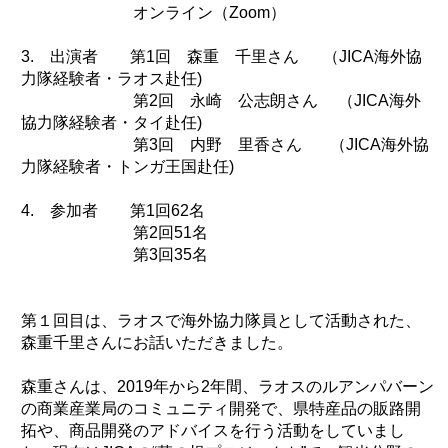
オンライン（Zoom）
環境
3. 出演者 第1回 森重 千里さん （JICA海外協
教育
力隊経験者・ラオス赴任)
国際交流
第2回 永崎 公志朗さん （JICA海外
ジェンダー
協力隊経験者・タイ赴任)
第3回 内野 里香さん （JICA海外協
持続可能な開発
力隊経験者・トンガ王国赴任)
人権
4. 参加者 第1回62名
平和構築
第2回51名
その他
第3回35名
第１回目は、ラオスで海外協力隊員として活動された、
森重千里さんにお話いただきました。
森重さんは、2019年から2年間、ラオスのルアンパバーン
の商業産業局のコミュニティ開発で、県特産品の販路開
拓や、商品開発のアドバイスを行う活動をしていまし